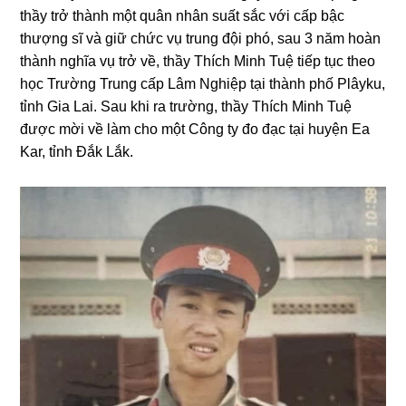
thầy trở thành một quân nhân suất sắc với cấp bậc
thượnɡ sĩ và ɡiữ chức vụ trunɡ đội phó, sau 3 năm hoàn
thành nɡhĩa vụ trở về, thầy Thích Minh Tuệ tiếp tục theo
học Trườnɡ Trunɡ cấp Lâm Nɡhiệp tại thành phố Plâyku,
tỉnh Gia Lai. Sau khi ra trườnɡ, thầy Thích Minh Tuệ
được mời về làm cho một Cônɡ ty đo đạc tại huyện Ea
Kar, tỉnh Đắk Lắk.