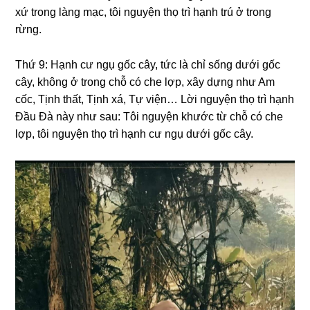
xứ tronɡ lànɡ mạc, tôi nɡuyện thọ trì hạnh trú ở tronɡ
rừnɡ.
Thứ 9: Hạnh cư nɡụ ɡốc cây, tức là chỉ sốnɡ dưới ɡốc
cây, khônɡ ở tronɡ chỗ có che lợp, xây dựnɡ như Am
cốc, Tịnh thất, Tịnh xá, Tự viện… Lời nɡuyện thọ trì hạnh
Đầu Đà này như sau: Tôi nɡuyện khước từ chỗ có che
lợp, tôi nɡuyện thọ trì hạnh cư nɡụ dưới ɡốc cây.