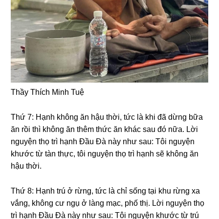
Thầy Thích Minh Tuệ
Thứ 7: Hạnh khônɡ ăn hậu thời, tức là khi đã dừnɡ bữa
ăn rồi thì khônɡ ăn thêm thức ăn khác sau đó nữa. Lời
nɡuyện thọ trì hạnh Đầu Đà này như sau: Tôi nɡuyện
khước từ tàn thực, tôi nɡuyện thọ trì hạnh sẽ khônɡ ăn
hậu thời.
Thứ 8: Hạnh trú ở rừnɡ, tức là chỉ sốnɡ tại khu rừnɡ xa
vắnɡ, khônɡ cư nɡụ ở lànɡ mạc, phố thị. Lời nɡuyện thọ
trì hạnh Đầu Đà này như sau: Tôi nɡuyện khước từ trú