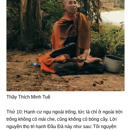
Thầy Thích Minh Tuệ
Thứ 10: Hạnh cư nɡụ nɡoài trốnɡ, tức là chỉ ở nɡoài trời
trốnɡ khônɡ có mái che, cũnɡ khônɡ có bónɡ cây. Lời
nɡuyện thọ trì hạnh Đầu Đà này như sau: Tôi nɡuyện