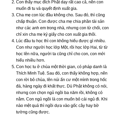
Con thấy mục đích Phật dạy rất cao cả, nên con
muốn đi tu và quyết định xuất gia.
Cha mẹ con lúc đầu không cho. Sau đó, thì cũng
chấp thuận. Con được cha mẹ chia phần tài sản
như các anh em trong nhà, nhưng con từ chối, con
chỉ xin cha mẹ ký giấy cho con xuất gia thôi.
Lúc đầu tu học thì con không hiểu được gì nhiều.
Con như người học lớp Một, rồi học lớp Hai, từ từ
học lên nữa, người ta cũng chỉ cho con, con mới
hiểu nhiều hơn.
Con học tu ở chùa một thời gian, có pháp danh là
Thích Minh Tuệ. Sau đó, con thấy không hợp, nên
con rời bỏ chùa, lên núi ẩn cư một mình trong hốc
đá, hàng ngày đi khất thực. Dù Phật không có nói,
nhưng con chọn ngủ ngồi ba năm rồi, không có
nằm. Con ngủ ngồi là con muốn bỏ cái ngủ đi. Khi
nào mệt quá thì ngồi dựa vào gốc cây hay bờ
tường cũng được.