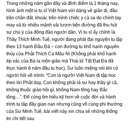
Trong những năm gần đây và đỉnh điểm là 1 tháng nay,
hình ảnh một vị tu sĩ Việt Nam với dáng vẻ giản dị, đầu
trần chân đất, khoác trên mình chiếc y cà sa do chính tay
may vá từ nhiều mảnh vải lượm bên đường đã thu hút
sự chú ý của đông đảo người dân. Vị tu sĩ ấy chính là
Thầy Thích Minh Tuệ, người đang phát đại nguyện tu tập
theo
13 hạnh Đầu Đà
– con đường tu khổ hạnh nguyên
thủy của Phật Thích Ca Mâu Ni (Không phải khổ hạnh
ép xác của Bà la môn giáo mà Thái tử Tất Đạt Đa đã
thực hành 6 năm đầu tu học). Sư luôn miệng nói khi có
người hỏi về mình: “Con là người Việt Nam đi tập học
theo lời Phật dạy, Con không phải là sư hay thầy gì cả,
không thuộc giáo hội gì, không Nam tông hay Bắc
tông…”. Để cùng tìm hiểu kỹ hơn về cuộc đời và hành
trình tu tập đầy gian nan nhưng cũng vô cùng phi thường
của Sư Minh Tuệ, bài viết này xin chia sẻ những thông
tin chi tiết sau