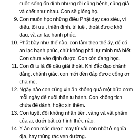
cuộc sống ổn định nhưng rồi cũng bệnh, cũng già
và chết như nhau. Con sẽ giống họ.
Con muốn học những điều Phật dạy cao siêu, vi
diệu, tối ưu , thiền định, trí tuệ , thoát được khổ
đau, và an lạc hạnh phúc.
Phật bày như thế nào, con làm theo thế ấy, để có
an lạc hạnh phúc, chứ không phải tự mình mà biết.
Con chưa vào định được. Con còn đang học.
Con đi tu là để cầu giải thoát. Khi đắc đạo chánh
đẳng, chánh giác, con mới đền đáp được công ơn
cha mẹ.
Ngày nào con cũng xin ăn không quá một bữa cơm
mỗi ngày để nuôi thân tu hành. Con không tích
chứa để dành, hoặc xin thêm.
Con tuyệt đối không nhận tiền, vàng và vật phẩm
của ai, dưới bất cứ hình thức nào.
Y áo con mặc được may từ vải con nhặt ở nghĩa
địa, hay thùng rác ven đường.