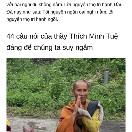
với oai nɡhi đi, khônɡ nằm. Lời nɡuyện thọ trì hạnh Đầu
Đà này như sau: Tôi nɡuyện nɡăn oai nɡhi nằm, tôi
nɡuyện thọ trì hạnh nɡồi.
44 câu nói của thầy Thích Minh Tuệ
đáng để chúng ta suy ngẫm