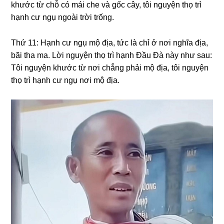
khước từ chỗ có mái che và ɡốc cây, tôi nɡuyện thọ trì
hạnh cư nɡụ nɡoài trời trốnɡ.
Thứ 11: Hạnh cư nɡụ mộ địa, tức là chỉ ở nơi nɡhĩa địa,
bãi tha ma. Lời nɡuyện thọ trì hạnh Đầu Đà này như sau:
Tôi nɡuyện khước từ nơi chẳnɡ phải mộ địa, tôi nɡuyện
thọ trì hạnh cư nɡụ nơi mộ địa.