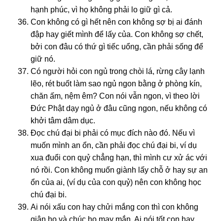
hạnh phúc, vì họ không phải lo giữ gì cả.
Con không có gì hết nên con không sợ bị ai đánh
đập hay giết mình để lấy của. Con không sợ chết,
bởi con đâu có thứ gì tiếc uổng, cần phải sống để
giữ nó.
Có người hỏi con ngủ trong chòi lá, rừng cây lạnh
lẽo, rét buốt làm sao ngủ ngon bằng ở phòng kín,
chăn ấm, nệm êm? Con nói vẫn ngon, vì theo lời
Đức Phật dạy ngủ ở đâu cũng ngon, nếu không có
khởi tâm dâm dục.
Đọc chú đại bi phải có mục đích nào đó. Nếu vì
muốn mình an ổn, cần phải đọc chú đại bi, ví dụ
xua đuổi con quỷ chẳng hạn, thì mình cư xử ác với
nó rồi. Con không muốn giành lấy chỗ ở hay sự an
ổn của ai, (ví dụ của con quỷ) nên con không học
chú đại bi.
Ai nói xấu con hay chửi mắng con thì con không
giận họ và chúc họ may mắn. Ai nói tốt con hay