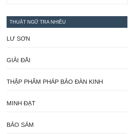
the
chính
site
...
THUẬT NGỮ TRA NHIỀU
LƯ SƠN
GIẢI ĐÃI
THẬP PHẨM PHÁP BẢO ĐÀN KINH
MINH ĐẠT
BẢO SÁM