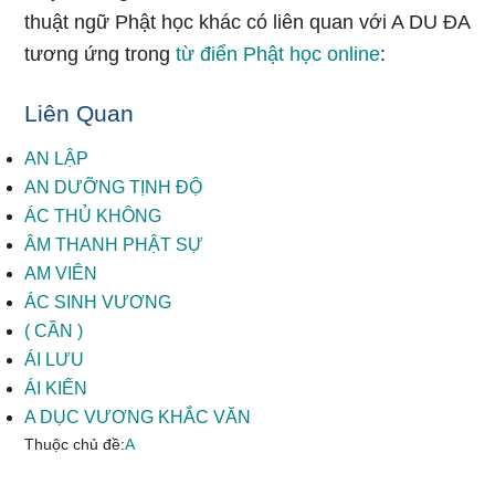
thuật ngữ Phật học khác có liên quan với A DU ĐA
tương ứng trong
từ điển Phật học online
:
Liên Quan
AN LẬP
AN DƯỠNG TỊNH ĐỘ
ÁC THỦ KHÔNG
ÂM THANH PHẬT SỰ
AM VIÊN
ÁC SINH VƯƠNG
( CẦN )
ÁI LƯU
ÁI KIẾN
A DỤC VƯƠNG KHẮC VĂN
Thuộc chủ đề:
A