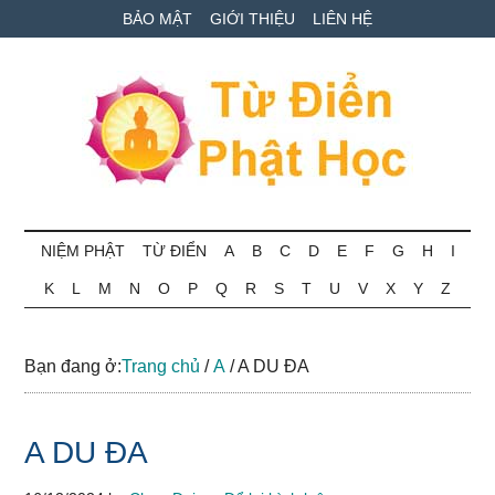
Skip
Skip
Bỏ
BẢO MẬT
GIỚI THIỆU
LIÊN HỆ
to
to
qua
main
secondary
primary
content
menu
sidebar
Từ
Tra
cứu
NIỆM PHẬT
TỪ ĐIỂN
A
B
C
D
E
F
G
H
I
điển
thuật
K
L
M
N
O
P
Q
R
S
T
U
V
X
Y
Z
ngữ
Phật
Phật
học
học
Bạn đang ở:
Trang chủ
/
A
/
A DU ĐA
online
A DU ĐA