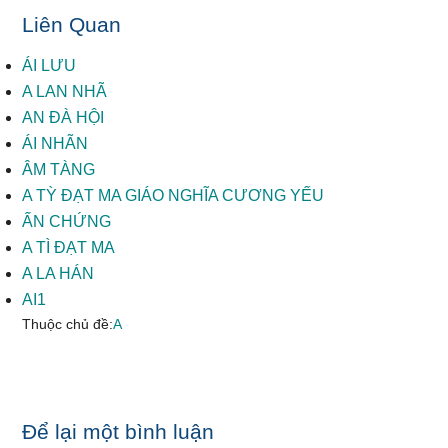
Liên Quan
ÁI LƯU
A LAN NHÃ
AN ĐÀ HỘI
ÁI NHÃN
ÂM TÀNG
A TỲ ĐẠT MA GIÁO NGHĨA CƯƠNG YẾU
ẤN CHỨNG
A TÌ ĐẠT MA
A LA HÁN
AI1
Thuộc chủ đề:
A
Reader
Để lại một bình luận