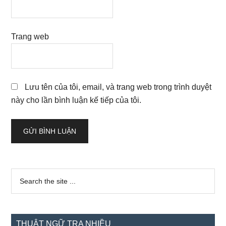
Trang web
Lưu tên của tôi, email, và trang web trong trình duyệt
này cho lần bình luận kế tiếp của tôi.
Sidebar
Search
the
chính
site
...
THUẬT NGỮ TRA NHIỀU