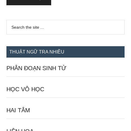
Sidebar
Search
the
chính
site
...
THUẬT NGỮ TRA NHIỀU
PHÂN ĐOẠN SINH TỬ
HỌC VÔ HỌC
HAI TÂM