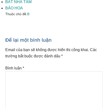
BÁT NHÃ TÂM
BẢO HOA
Thuộc chủ đề:
B
Reader
Để lại một bình luận
Interactions
Email của bạn sẽ không được hiển thị công khai.
Các
trường bắt buộc được đánh dấu
*
Bình luận
*