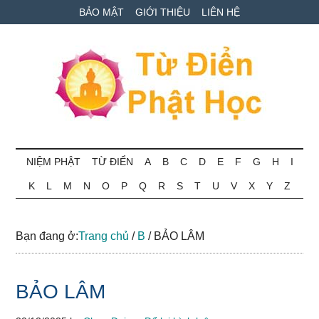
Skip
Skip
Bỏ
BẢO MẬT
GIỚI THIỆU
LIÊN HỆ
to
to
qua
main
secondary
primary
content
menu
sidebar
Từ
Tra
cứu
NIỆM PHẬT
TỪ ĐIỂN
A
B
C
D
E
F
G
H
I
điển
thuật
K
L
M
N
O
P
Q
R
S
T
U
V
X
Y
Z
ngữ
Phật
Phật
học
học
Bạn đang ở:
Trang chủ
/
B
/
BẢO LÂM
online
BẢO LÂM