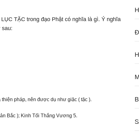
H
ữ LỤC TẶC trong đạo Phật có nghĩa là gì. Ý nghĩa
 sau:
Đ
H
M
B
 thiện pháp, nên được dụ như giặc ( tặc ).
bản Bắc ); Kinh Tối Thắng Vương 5.
S