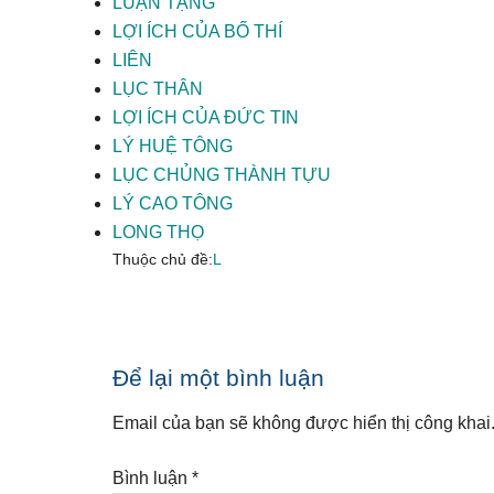
LUẬN TẠNG
LỢI ÍCH CỦA BỐ THÍ
LIÊN
LỤC THÂN
LỢI ÍCH CỦA ĐỨC TIN
LÝ HUỆ TÔNG
LỤC CHỦNG THÀNH TỰU
LÝ CAO TÔNG
LONG THỌ
Thuộc chủ đề:
L
Reader
Để lại một bình luận
Interactions
Email của bạn sẽ không được hiển thị công khai
Bình luận
*