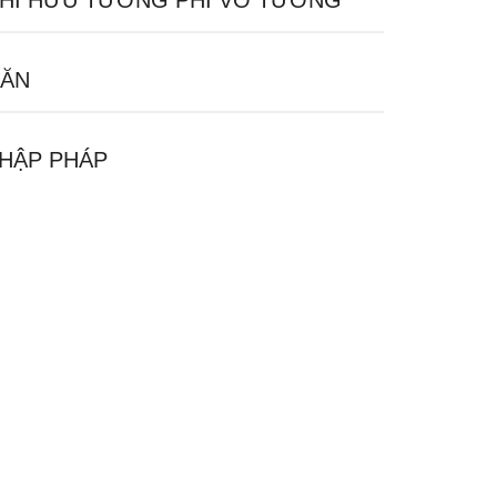
HI HỮU TƯỞNG PHI VÔ TƯỞNG
ĂN
HẬP PHÁP