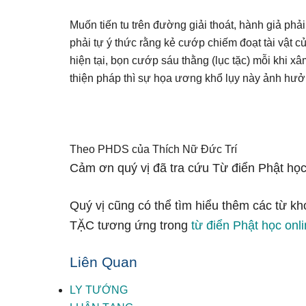
Muốn tiến tu trên đường giải thoát, hành giả phả
phải tự ý thức rằng kẻ cướp chiếm đoạt tài vật củ
hiện tại, bọn cướp sáu thằng (lục tặc) mỗi khi 
thiện pháp thì sự họa ương khổ lụy này ảnh hưởn
Theo PHDS của Thích Nữ Đức Trí
Cảm ơn quý vị đã tra cứu Từ điển Phật học
Quý vị cũng có thể tìm hiểu thêm các từ kh
TẶC tương ứng trong
từ điển Phật học onl
Liên Quan
LY TƯỚNG