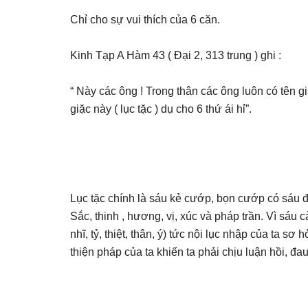
Chỉ cho sự vui thích của 6 căn.
Kinh Tạp A Hàm 43 ( Đại 2, 313 trung ) ghi :
“ Này các ông ! Trong thân các ông luôn có tên giặ
giặc này ( lục tặc ) dụ cho 6 thứ ái hỉ”.
Lục tặc chính là sáu kẻ cướp, bọn cướp có sáu đứa
Sắc, thinh , hương, vị, xúc và pháp trần. Vì sáu 
nhĩ, tỷ, thiệt, thân, ý) tức nội lục nhập của ta 
thiện pháp của ta khiến ta phải chịu luận hồi, đa