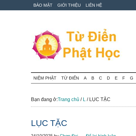
Skip
Skip
Bỏ
BẢO MẬT
GIỚI THIỆU
LIÊN HỆ
to
to
qua
main
secondary
primary
content
menu
sidebar
Từ
Tra
cứu
NIỆM PHẬT
TỪ ĐIỂN
A
B
C
D
E
F
G
điển
thuật
ngữ
Phật
Phật
Bạn đang ở:
Trang chủ
/
L
/
LỤC TẶC
học
học
online
LỤC TẶC
24/10/2025
by
Chơn Đại
Để lại bình luận