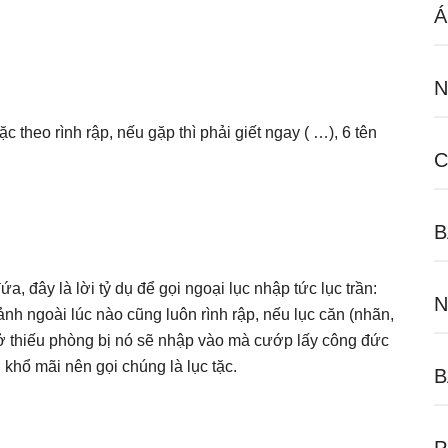
Á
N
c theo rình rập, nếu gặp thì phải giết ngay ( …), 6 tên
C
B
, đây là lời tỷ dụ để gọi ngoại lục nhập tức lục trần:
N
cảnh ngoài lúc nào cũng luôn rình rập, nếu lục căn (nhãn,
sơ hở thiếu phòng bị nó sẽ nhập vào mà cướp lấy công đức
u khổ mãi nên gọi chúng là lục tặc.
B