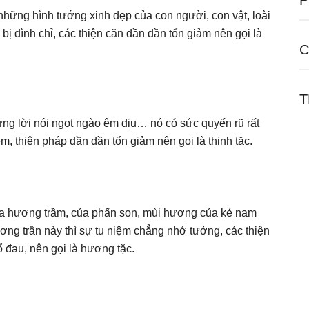
P
hững hình tướng xinh đẹp của con người, con vật, loài
ị đình chỉ, các thiện căn dần dần tổn giảm nên gọi là
C
T
ững lời nói ngọt ngào êm dịu… nó có sức quyến rũ rất
, thiện pháp dần dần tổn giảm nên gọi là thinh tặc.
ủa hương trầm, của phấn son, mùi hương của kẻ nam
 trần này thì sự tu niệm chẳng nhớ tưởng, các thiện
ổ đau, nên gọi là hương tặc.