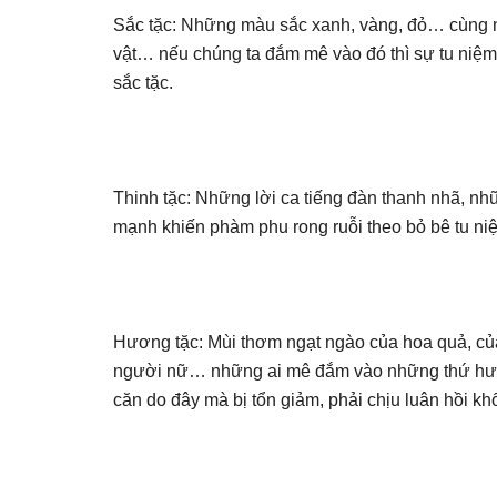
Sắc tặc: Những màu sắc xanh, vàng, đỏ… cùng n
vật… nếu chúng ta đắm mê vào đó thì sự tu niệm b
sắc tặc.
Thinh tặc: Những lời ca tiếng đàn thanh nhã, nh
mạnh khiến phàm phu rong ruỗi theo bỏ bê tu niệm
Hương tặc: Mùi thơm ngạt ngào của hoa quả, c
người nữ… những ai mê đắm vào những thứ hương
căn do đây mà bị tổn giảm, phải chịu luân hồi kh