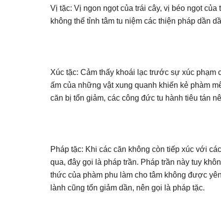
Vị tặc: Vị ngon ngọt của trái cây, vị béo ngọt c
không thể tỉnh tâm tu niệm các thiện pháp dần dần
Xúc tặc: Cảm thấy khoái lạc trước sự xúc phạm 
ấm của những vật xung quanh khiến kẻ phàm mê 
căn bị tổn giảm, các công đức tu hành tiêu tán nê
Pháp tặc: Khi các căn không còn tiếp xúc với cá
qua, đây gọi là pháp trần. Pháp trần này tuy kh
thức của phàm phu làm cho tâm không được yên m
lành cũng tổn giảm dần, nên gọi là pháp tặc.