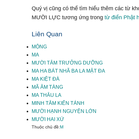
Quý vị cũng có thể tìm hiểu thêm các từ kh
MƯỜI LỰC tương ứng trong
từ điển Phật 
Liên Quan
MỘNG
MA
MƯỜI TÂM TRƯỞNG DƯỠNG
MA HA BÁT NHÃ BA LA MẬT ĐA
MA KIỆT ĐÀ
MÃ ÂM TÀNG
MA THÂU LA
MINH TÂM KIẾN TÁNH
MƯỜI HẠNH NGUYỆN LỚN
MƯỜI HAI XỨ
Thuộc chủ đề:
M