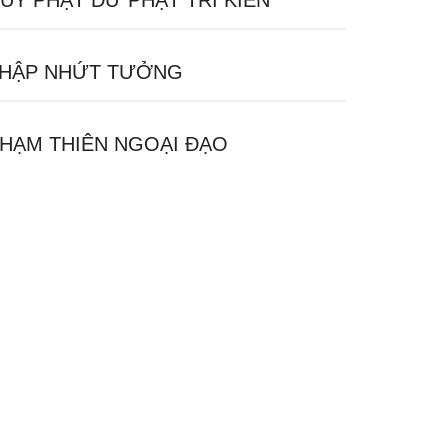
UY PHẬT DỮ PHẬT TRI KIẾN
HẬP NHỨT TƯỞNG
HẠM THIÊN NGOẠI ĐẠO