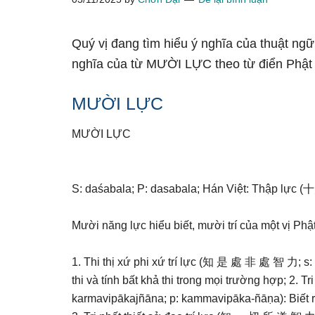
Quý vị đang tìm hiểu ý nghĩa của thuật ng
nghĩa của từ MƯỜI LỰC theo từ điển Phật
MƯỜI LỰC
MƯỜI LỰC
S: daśabala; P: dasabala; Hán Việt: Thập lực (十
Mười năng lực hiểu biết, mười trí của một vị Phật
1. Thi thị xứ phi xứ trí lực (知 是 處 非 處 智 力; s:
thi và tính bất khả thi trong mọi trường hợp; 2.
karmavipākajñāna; p: kammavipāka-ñāṇa): Biết rõ