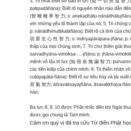
3. Tri nhất thiết sở đạo trí lực (知 一 切 所 道 智 力;
paṭipadāñāṇa): Biết rõ nguyên nhân nào dẫn đến c
(智 種 種 界 智 力; s: anekadhātu-nānādhātujñāna; p
với những yếu tố thành lập của nó; 5. Tri chủng
p: nānādhimuttikatāñāṇa): Biết rõ cá tính của chún
切 眾 生 心 性 智 力; s: indriyapārapara-jñāna; p: in
thấp của mọi chúng sinh; 7. Tri chư thiền giải
sarvadhyāna-vimokṣa-…-jñāna; p: jhāna-vimokkha-
mệnh vô lậu trí lực (知 宿 命 無 漏 智 力; pūrvanivā
các tiền kiếp của chính mình; 9. Tri thiên nhãn
cutūpapāta-ñāṇa): Biết rõ sự tiêu hủy và tái xuất
習 氣 智力; āśravakṣayajñāna, āsavakkhaya-ñāṇa):
nào.
Ba lực 8, 9, 10 được Phật nhắc đến khi Ngài th
được gọi chung là Tam minh.
Cảm ơn quý vị đã tra cứu Từ điển Phật học