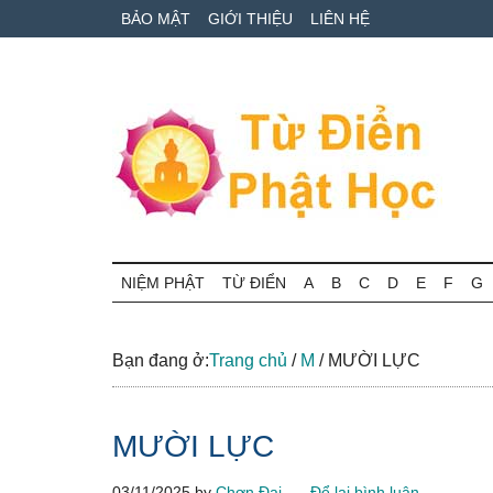
Skip
Skip
Bỏ
BẢO MẬT
GIỚI THIỆU
LIÊN HỆ
to
to
qua
main
secondary
primary
content
menu
sidebar
Từ
Tra
cứu
NIỆM PHẬT
TỪ ĐIỂN
A
B
C
D
E
F
G
điển
thuật
ngữ
Phật
Phật
Bạn đang ở:
Trang chủ
/
M
/
MƯỜI LỰC
học
học
online
MƯỜI LỰC
03/11/2025
by
Chơn Đại
Để lại bình luận