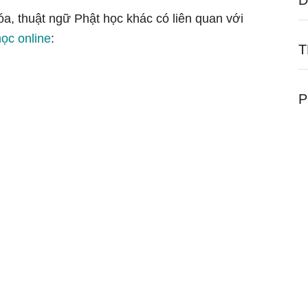
D
óa, thuật ngữ Phật học khác có liên quan với
học online
:
T
P