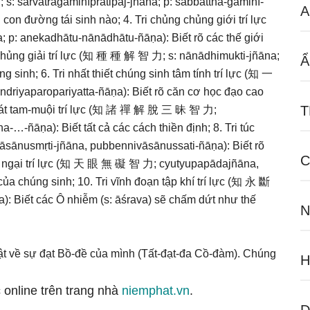
 s: sarvatragāminīpratipaj-jñāna; p: sabbattha-gāminī-
A
on đường tái sinh nào; 4. Tri chủng chủng giới trí lực
: anekadhātu-nānādhātu-ñāṇa): Biết rõ các thế giới
 chủng giải trí lực (知 種 種 解 智 力; s: nānādhimukti-jñāna;
Ẩ
g sinh; 6. Tri nhất thiết chúng sinh tâm tính trí lực (知 一
driyaparopariyatta-ñāṇa): Biết rõ căn cơ học đạo cao
T
 thoát tam-muội trí lực (知 諸 禪 解 脫 三 昧 智 力;
…-ñāṇa): Biết tất cả các cách thiền định; 8. Tri túc
sānusmṛti-jñāna, pubbennivāsānussati-ñāṇa): Biết rõ
C
 vô ngại trí lực (知 天 眼 無 礙 智 力; cyutyupapādajñāna,
 của chúng sinh; 10. Tri vĩnh đoạn tập khí trí lực (知 永 斷
 Biết các Ô nhiễm (s: āśrava) sẽ chấm dứt như thế
N
uật về sự đạt Bồ-đề của mình (Tất-đạt-đa Cồ-đàm). Chúng
 online trên trang nhà
niemphat.vn
.