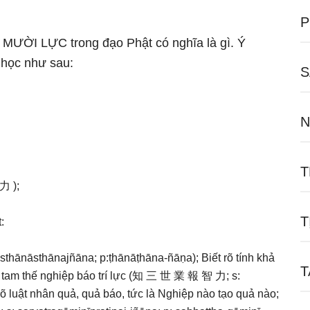
P
ữ MƯỜI LỰC trong đạo Phật có nghĩa là gì. Ý
 học như sau:
S
N
T
力 );
T
:
 sthānāsthānajñāna; p:ṭhānāṭhāna-ñāṇa); Biết rõ tính khả
T
 Tri tam thế nghiệp báo trí lực (知 三 世 業 報 智 力; s:
 luật nhân quả, quả báo, tức là Nghiệp nào tạo quả nào;