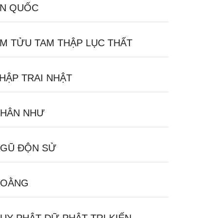
N QUỐC
M TỬU TAM THẬP LỤC THẤT
HẬP TRAI NHẬT
HÂN NHƯ
GŨ ĐỘN SỬ
HOẰNG