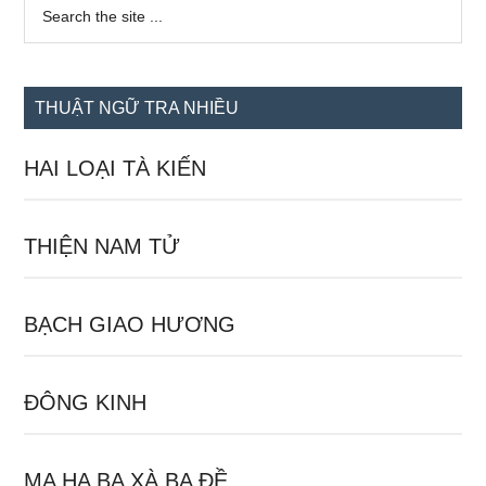
Sidebar
Search
the
chính
site
...
THUẬT NGỮ TRA NHIỀU
HAI LOẠI TÀ KIẾN
THIỆN NAM TỬ
BẠCH GIAO HƯƠNG
ĐÔNG KINH
MA HA BA XÀ BA ĐỀ