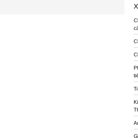
X
C
cá
C
C
P
ti
T
K
T
A
G