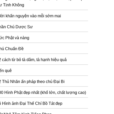
ư Tịnh Không
 lời khấn nguyện vào mỗi sớm mai
hần Chú Dược Sư
ức Phật và nàng
hú Chuẩn Đề
2 cách từ bỏ tà dâm, tà hạnh hiệu quả
ến quê
2 Thủ Nhãn ấn pháp theo chú Đại Bi
00 Hình Phật đẹp nhất (khổ lớn, chất lượng cao)
6 Hình ảnh Đại Thế Chí Bồ Tát đẹp