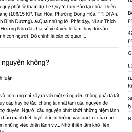
B
o quý phật tử tham dự Lễ Quy Y Tam Bảo tại chùa Thiên
Bồ
ang (106/15 KP. Tân Hòa, Phường Đông Hòa, TP. Dĩ An,
p
nh Bình Dương). 🙏Qua những lời Phật dạy, Ni sư Thích
 Hương Nhũ đã chia sẻ về 4 yếu tố làm thay đổi vận
4
h con người. Đó chính là cần có quan ...
pd
G
u nguyện không?
Lấ
h luận
B
K
à linh ứng chỉ xảy ra với một số người, không phải là tất
S
uy cấp hay bế tắc, chúng ta nhất tâm cầu nguyện để
l
rợ duyên. Người cầu nguyện phát khởi những niệm lành
m bảo mãnh liệt, tuyệt đối tin tưởng vào oai lực của chư
N
m những việc thiện lành v.v... Nhờ thiện tâm khởi lên