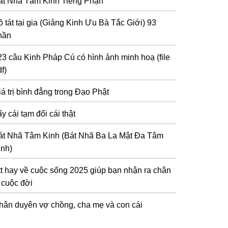
át Nhã Tâm Kinh Tiếng Phạn
 tát tại gia (Giảng Kinh Ưu Bà Tắc Giới) 93
hần
23 câu Kinh Pháp Cú có hình ảnh minh hoạ (file
f)
iá trị bình đẳng trong Đạo Phật
y cái tạm đổi cái thật
át Nhã Tâm Kinh (Bát Nhã Ba La Mật Đa Tâm
inh)
tt hay về cuộc sống 2025 giúp bạn nhận ra chân
ý cuộc đời
hân duyên vợ chồng, cha mẹ và con cái