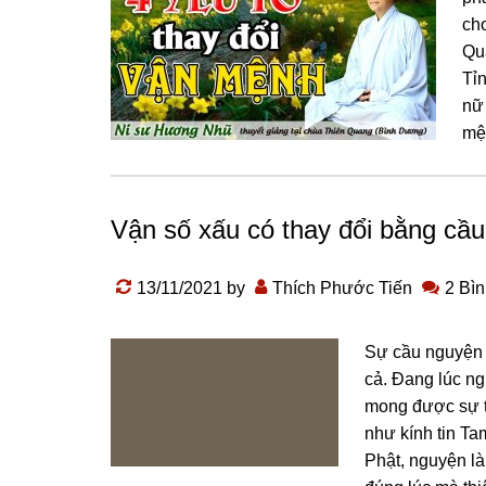
ch
Qu
Tỉ
nữ
mện
Vận số xấu có thay đổi bằng cầ
13/11/2021
by
Thích Phước Tiến
2 Bìn
Sự cầu nguyện v
cả. Đang lúc ng
mong được sự t
như kính tin Ta
Phật, nguyện là