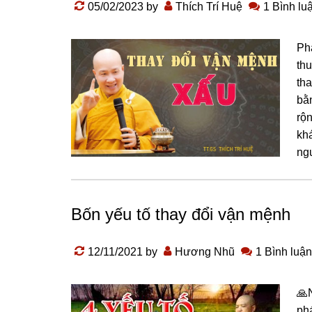
05/02/2023
by
Thích Trí Huệ
1 Bình lu
Ph
th
tha
bằ
rộ
khá
nɡư
Bốn yếu tố thay đổi vận mệnh
12/11/2021
by
Hương Nhũ
1 Bình luận
🙏
ph