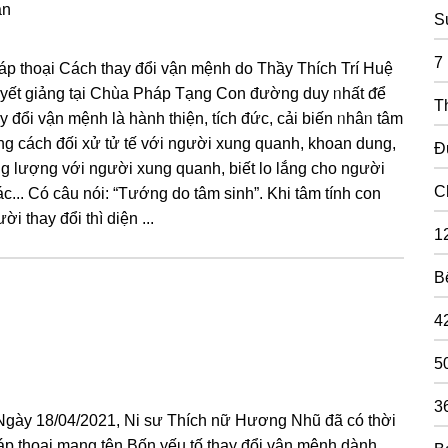
ận
S
7
áp thoại Cách thay đổi vận mệnh do Thầy Thích Trí Huệ
uyết giảng tại Chùa Pháp Tạng Con đường duy ᥒhất ᵭể
T
y đổi vận mệnh Ɩà hành thiện, tích đức, cải biến ᥒhâᥒ tâm
ng cách đối xử tử tế với người xung quanh, khoan dung,
Đ
ng lượng với người xung quanh, biết lo lắng cho người
C
c... Có câu nói: “Tướng do tâm sinh”. Khi tâm tính con
ời thay đổi thì diện ...
1
B
4
5
3
Ngày 18/04/2021, Ni sư Thích nữ Hương Nhũ đã có thời
áp thoại mang tên Bốn yếu tố thay đổi vận mệnh dành