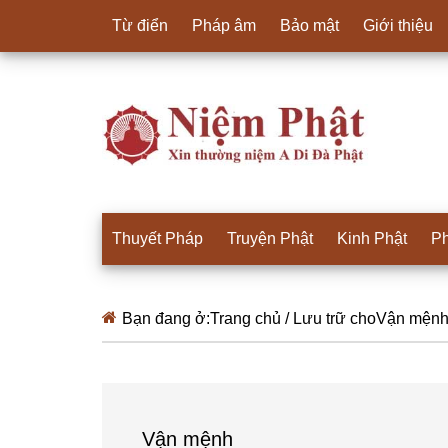
Từ điển
Pháp âm
Bảo mật
Giới thiệu
Thuyết Pháp
Truyện Phật
Kinh Phật
Ph
Bạn đang ở:
Trang chủ
/
Lưu trữ choVận mện
Vận mệnh