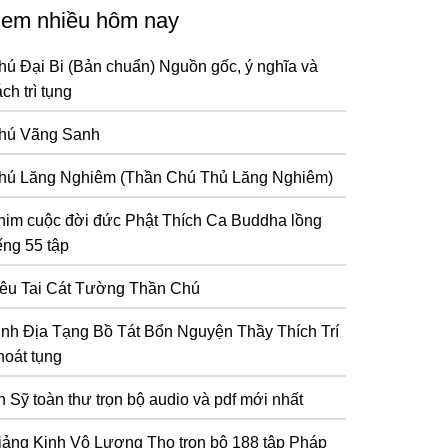
em nhiều hôm nay
hú Đại Bi (Bản chuẩn) Nguồn gốc, ý nghĩa và
ch trì tụng
hú Vãng Sanh
hú Lăng Nghiêm (Thần Chú Thủ Lăng Nghiêm)
him cuộc đời đức Phật Thích Ca Buddha lồng
ếng 55 tập
iêu Tai Cát Tường Thần Chú
inh Địa Tạng Bồ Tát Bổn Nguyện Thầy Thích Trí
hoát tụng
n Sỹ toàn thư trọn bộ audio và pdf mới nhất
iảng Kinh Vô Lượng Thọ trọn bộ 188 tập Pháp