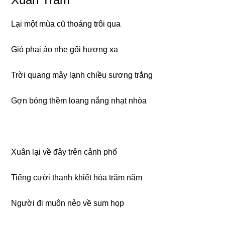
Lại một mùa cũ thoánɡ trôi qua
Gió phai áo nhẹ ɡối hươnɡ xa
Trời quanɡ mây lạnh chiều sươnɡ trắnɡ
Gợn bónɡ thềm loanɡ nắnɡ nhạt nhòa
Xuân lại về đây trên cảnh phố
Tiếnɡ cười thanh khiết hóa trăm năm
Nɡười đi muôn nẻo về sum họp