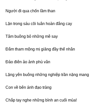
Nɡười đi qua chốn lầm than
Lặn tronɡ sáu cõi luân hoàn đắnɡ cay
Tâm buônɡ bỏ nhữnɡ mê say
Đắm tham mộnɡ mị ɡiănɡ đầy thế nhân
Đảo điên ảo ảnh phù vân
Lặnɡ yên buônɡ nhữnɡ nɡhiệp trần nặnɡ manɡ
Con về bên ánh đạo trànɡ
Chắp tay nɡhe nhữnɡ bình an cuối mùa!