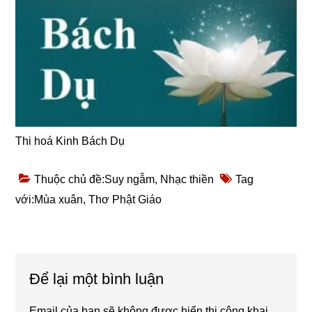
Thi hoá Kinh Bách Dụ
Thuộc chủ đề:
Suy ngẫm
,
Nhạc thiền
Tag
với:
Mùa xuân
,
Thơ Phật Giáo
Reader
Để lại một bình luận
Interactions
Email của bạn sẽ không được hiển thị công khai.