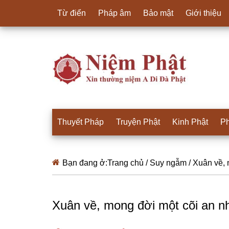
Từ điển
Pháp âm
Bảo mật
Giới thiệu
Thuyết Pháp
Truyện Phật
Kinh Phật
Ph
Bạn đang ở:
Trang chủ
/
Suy ngẫm
/
Xuân về, 
Xuân về, mong đời một cõi an nh