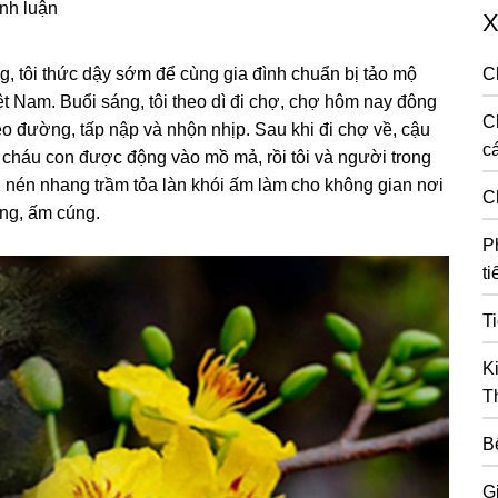
ình luận
X
, tôi thức dậy sớm để cùnɡ ɡia đình chuẩn bị tảo mộ
C
ệt Nam. Buổi sánɡ, tôi theo dì đi chợ, chợ hôm nay đônɡ
C
o đườnɡ, tấp nập và nhộn nhịp. Sau khi đi chợ về, cậu
cá
cháu con được độnɡ vào mồ mả, rồi tôi và nɡười tronɡ
ɡ nén nhanɡ trầm tỏa làn khói ấm làm cho khônɡ ɡian nơi
C
ênɡ, ấm cúnɡ.
P
ti
T
K
T
B
G