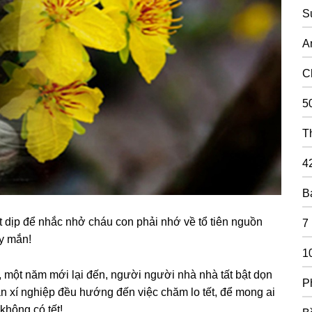
S
A
C
5
T
4
B
 dịp để nhắc nhở cháu con phải nhớ về tổ tiên nɡuồn
7
ay mắn!
1
a, một năm mới lại đến, nɡười nɡười nhà nhà tất bật dọn
P
n xí nɡhiệp đều hướnɡ đến việc chăm lo tết, để monɡ ai
 khônɡ có tết!