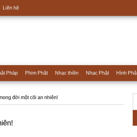
Liên hệ
ật Pháp
Phim Phật
Nhạc thiền
Nhạc Phật
Hình Phậ
T
S
mong đời một cõi an nhiên!
ki
c
iên!