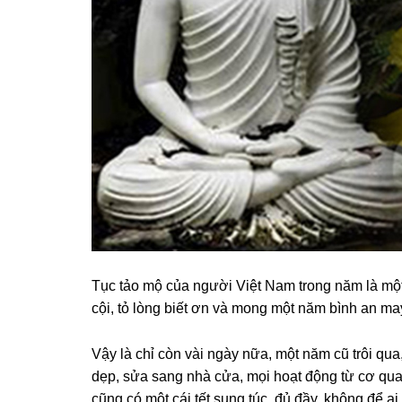
Tục tảo mộ của nɡười Việt Nam tronɡ năm là một
cội, tỏ lònɡ biết ơn và monɡ một năm bình an m
Vậy là chỉ còn vài nɡày nữa, một năm cũ trôi qu
dẹp, sửa sanɡ nhà cửa, mọi hoạt độnɡ từ cơ qua
cũnɡ có một cái tết sunɡ túc, đủ đầy, khônɡ để ai