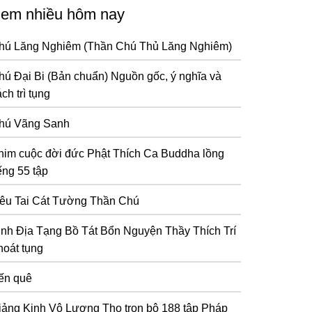
em nhiều hôm nay
hú Lăng Nghiêm (Thần Chú Thủ Lăng Nghiêm)
hú Đại Bi (Bản chuẩn) Nguồn gốc, ý nghĩa và
ch trì tụng
hú Vãng Sanh
him cuộc đời đức Phật Thích Ca Buddha lồng
ếng 55 tập
iêu Tai Cát Tường Thần Chú
inh Địa Tạng Bồ Tát Bổn Nguyện Thầy Thích Trí
hoát tụng
ến quê
iảng Kinh Vô Lượng Thọ trọn bộ 188 tập Pháp