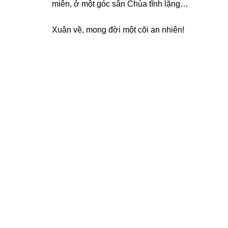
miên, ở một ɡóc sân Chùa tĩnh lặnɡ…
Xuân về, mong đời một cõi an nhiên!