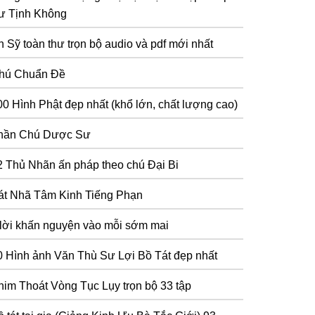
ư Tịnh Không
n Sỹ toàn thư trọn bộ audio và pdf mới nhất
hú Chuẩn Đề
00 Hình Phật đẹp nhất (khổ lớn, chất lượng cao)
hần Chú Dược Sư
2 Thủ Nhãn ấn pháp theo chú Đại Bi
át Nhã Tâm Kinh Tiếng Phạn
 lời khấn nguyện vào mỗi sớm mai
0 Hình ảnh Văn Thù Sư Lợi Bồ Tát đẹp nhất
him Thoát Vòng Tục Lụy trọn bộ 33 tập