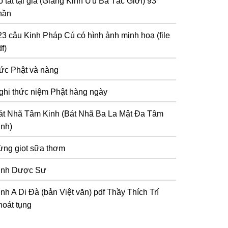
 tát tại gia (Giảng Kinh Ưu Bà Tắc Giới) 93
hần
23 câu Kinh Pháp Cú có hình ảnh minh hoạ (file
f)
ức Phật và nàng
ghi thức niệm Phật hàng ngày
át Nhã Tâm Kinh (Bát Nhã Ba La Mật Đa Tâm
inh)
ừng giọt sữa thơm
inh Dược Sư
inh A Di Đà (bản Việt văn) pdf Thầy Thích Trí
hoát tụng