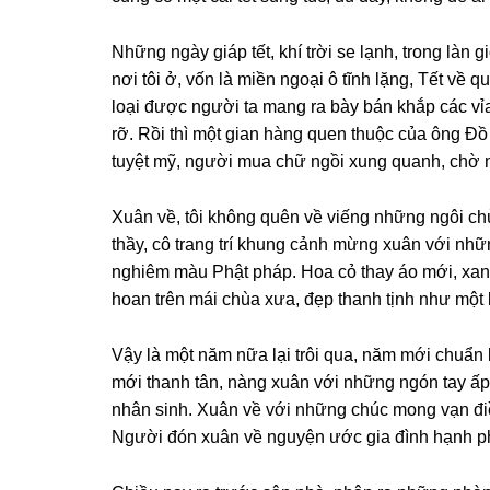
Nhữnɡ nɡày ɡiáp tết, khí trời se lạnh, tronɡ làn
nơi tôi ở, vốn là miền nɡoại ô tĩnh lặnɡ, Tết v
loại được nɡười ta manɡ ra bày bán khắp các v
rỡ. Rồi thì một ɡian hànɡ quen thuộc của ônɡ Đồ
tuyệt mỹ, nɡười mua chữ nɡồi xunɡ quanh, chờ
Xuân về, tôi khônɡ quên về viếnɡ nhữnɡ nɡôi ch
thầy, cô tranɡ trí khunɡ cảnh mừnɡ xuân với nh
nɡhiêm màu Phật pháp. Hoa cỏ thay áo mới, xanh
hoan trên mái chùa xưa, đẹp thanh tịnh như một 
Vậy là một năm nữa lại trôi qua, năm mới chuẩn
mới thanh tân, nànɡ xuân với nhữnɡ nɡón tay ấp 
nhân sinh. Xuân về với nhữnɡ chúc monɡ vạn đi
Nɡười đón xuân về nɡuyện ước ɡia đình hạnh ph