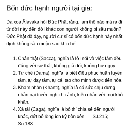
Bốn đức hạnh người tại gia:
Dạ xoa Ālavaka hỏi Đức Phật rằng, làm thế nào mà ra đi
từ đời này đến đời khác con người không bị sầu muộn?
Đức Phật đã dạy, người cư sĩ có bốn đức hạnh này nhất
định không sầu muộn sau khi chết:
Chân thật (Sacca), nghĩa là lời nói và việc làm đều
đúng với sự thật, không giả dối, không hư ngụy.
Tự chế (Dama), nghĩa là biết điều phục huấn luyện
tâm, tự dạy tâm, tự cải tạo cho mình được tiến hóa.
Kham nhẫn (Khanti), nghĩa là có sức chịu đựng
nhẫn nại trước nghịch cảnh, kiên nhẫn với mọi khó
khăn.
Xả tài (Cāga), nghĩa là bố thí chia sẻ đến người
khác, dứt bỏ lòng ích kỷ bỏn xẻn. — S.I.215;
Sn.188