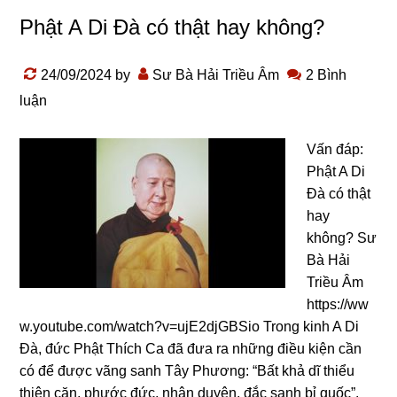
Phật A Di Đà có thật hay không?
24/09/2024
by
Sư Bà Hải Triều Âm
2 Bình
luận
Vấn đáp:
Phật A Di
Đà có thật
hay
không? Sư
Bà Hải
Triều Âm
https://ww
w.youtube.com/watch?v=ujE2djGBSio Trong kinh A Di
Đà, đức Phật Thích Ca đã đưa ra những điều kiện cần
có để được vãng sanh Tây Phương: “Bất khả dĩ thiểu
thiện căn, phước đức, nhân duyên, đắc sanh bỉ quốc”.