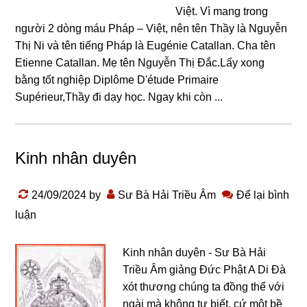
Việt. Vì mang trong
người 2 dòng máu Pháp – Việt, nên tên Thầy là Nguyễn
Thị Ni và tên tiếng Pháp là Eugénie Catallan. Cha tên
Etienne Catallan. Mẹ tên Nguyễn Thị Đắc.Lấy xong
bằng tốt nghiệp Diplôme D'étude Primaire
Supérieur,Thầy đi dạy học. Ngay khi còn ...
Kinh nhân duyên
24/09/2024
by
Sư Bà Hải Triều Âm
Để lại bình
luận
Kinh nhân duyên - Sư Bà Hải
Triều Âm giảng Đức Phật A Di Đà
xót thương chúng ta đồng thể với
ngài mà không tự biết, cứ một bề