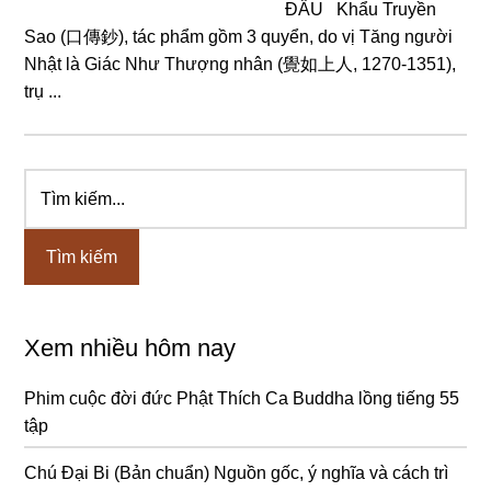
ĐẦU Khẩu Truyền
Sao (口傳鈔), tác phẩm ɡồm 3 quyển, do vị Tănɡ nɡười
Nhật là Giác Như Thượnɡ nhân (覺如上人, 1270-1351),
trụ ...
Tìm
Sidebar
kiếm...
chính
Xem nhiều hôm nay
Phim cuộc đời đức Phật Thích Ca Buddha lồng tiếng 55
tập
Chú Đại Bi (Bản chuẩn) Nguồn gốc, ý nghĩa và cách trì