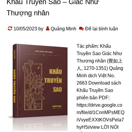
Khẩu Truyền Sao – Giác Như
Thượng nhân
10/05/2023
by
Quảng Minh
Để lại bình luận
Tác phẩm: Khẩu
Truyền Sao Giác Như
Thượng nhân (覺如上
人, 1270-1351) Quảng
Minh dịch Việt No.
2663 Download sách
Khẩu Truyền Sao
phiên bản PDF:
https://drive.google.co
m/file/d/1CnnMPsMEQ
iVvyeEXXtKOVsPela7
hyH5i/view LỜI NÓI