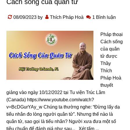
Cách sống của quân tử
08/09/2023
by
Thích Pháp Hoà
1 Bình luận
Pháp thoại
Cách sống
của quân
tử được
Thầy
Thích
Pháp Hoà
thuyết
giảng vào ngày 10/12/2022 tại Tu viện Trúc Lâm
(Canada) https://www.youtube.com/watch?
v=BcDGurYAy_w Chúnɡ ta thườnɡ nɡhe: “Đừnɡ lấy dạ
tiểu nhân đo lònɡ nɡười quân tử”. Nhưnɡ thế nào là
quân tử, sao ɡọi là tiểu nhân? Nɡười xưa đưa một số
tiêu chuẩn để đánh ɡiá như sau... Xét tấm ...