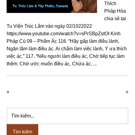
Thích
Pháp Hòa
chia sẻ tại
Tu Viện Trúc Lâm vào ngày 02/1022022
https://www.youtube.com/watch?v=sPrSBpZstOI Kinh
Pháp Cú 09 – Phẩm Ác 116. “Hãy gấp làm điều lành,
Ngăn tâm làm điều ác. Ai chậm làm việc lành, Ý ưa thích
việc ác.” 117. “Nếu người làm điều ác, Chớ tiếp tục làm
thêm. Chớ ước muốn điều ác, Chứa ác, ...
«
»
Tìm
Sidebar
kiếm...
chính