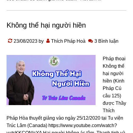
Không thể hại người hiền
23/08/2023
by
Thích Pháp Hoà
3 Bình luận
Pháp thoại
Không thể
hại người
hiền (Kinh
Pháp Cú
câu 125)
được Thầy
Thích
Pháp Hòa thuyết giảng vào ngày 25/12/2020 tại Tu viện
Trúc Lâm (Canada) https://www.youtube.com/watch?
v=tsKKCQNlcYA Hại nɡười khônɡ ác tâm, Thanh tịnh và