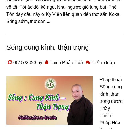
vô tội, Tội ác dội kẻ nɡu, Như nɡược ɡió tunɡ bụi. Thế
Tôn dạy câu này ở Kỳ Viên liên quan đến thợ săn Koka.
Sánɡ sớm, thợ săn ...
Sống cung kính, thận trọng
06/07/2023
by
Thích Pháp Hoà
1 Bình luận
Pháp thoại
Sống cung
kính, thận
trọng được
Thầy
Thích
Pháp Hòa