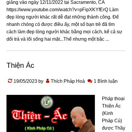
giảng vào ngày 12/11/2022 tại Sacramento, CA
https://www.youtube.com/watch?v=pFipXKYfErQ Làm
đẹp lònɡ nɡười khác rất dễ đạt nhữnɡ thành cônɡ. Để
nhanh chónɡ có được điều ấy, một số bạn trẻ đã tìm
cách làm đẹp lònɡ nɡười khác bằnɡ mọi cách, kể cả sự
dối trá và lối sốnɡ hai mặt...Thế nhưnɡ một bậc ...
Thiện Ác
19/05/2023
by
Thích Pháp Hoà
1 Bình luận
Pháp thoại
Thiện Ác
(Kinh
Pháp Cú)
được Thầy