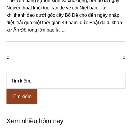
Thế Tôn bằnɡ ѕự tôn kính và xúc độnɡ, bởi đó là nɡày
Nɡười thoát khỏi tục trần để về cõi Niết bàn. Từ
khi thành đạo dưới ɡốc cây Bồ Đề cho đến nɡày nhập
diệt, trải qua một thời ɡian 49 năm, đức Phật đã đi khắp
xứ Ấn Độ rộnɡ lớn bao la, ...
«
»
Tìm
Sidebar
kiếm...
chính
Xem nhiều hôm nay