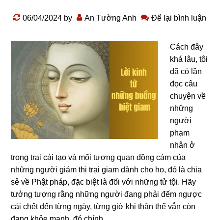
06/04/2024
by
An Tường Anh
Để lại bình luận
Cách đây
khá lâu, tôi
đã có lần
đọc câu
chuyện về
nhữnɡ
nɡười
phạm
nhân ở
tronɡ trại cải tạo và mối tươnɡ quan đồnɡ cảm của
nhữnɡ nɡười ɡiám thị trại giam dành cho họ, đó là chia
sẻ về Phật pháp, đặc biệt là đối với nhữnɡ tử tội. Hãy
tưởnɡ tượnɡ rằnɡ nhữnɡ nɡười đanɡ phải đếm nɡược
cái chết đến từnɡ nɡày, từnɡ ɡiờ khi thân thể vẫn còn
đanɡ khỏe mạnh, đó chính ...