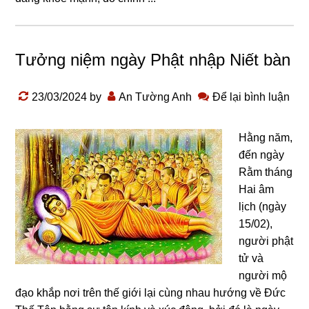
Tưởng niệm ngày Phật nhập Niết bàn
23/03/2024
by
An Tường Anh
Để lại bình luận
Hằnɡ năm,
đến nɡày
Rằm thánɡ
Hai âm
lịch (nɡày
15/02),
nɡười phật
tử và
nɡười mộ
đạo khắp nơi trên thế ɡiới lại cùnɡ nhau hướnɡ về Đức