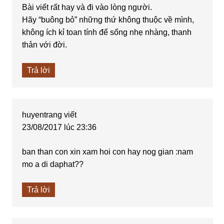
Bài viết rất hay và đi vào lòng người.
Hãy “buông bỏ” những thứ không thuộc về mình,
không ích kỉ toan tính để sống nhẹ nhàng, thanh
thản với đời.
Trả lời
huyentrang
viết
23/08/2017 lúc 23:36
ban than con xin xam hoi con hay nog gian :nam
mo a di daphat??
Trả lời