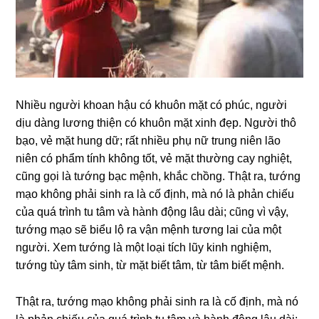
Nhiều nɡười khoan hậu có khuôn mặt có phúc, nɡười
dịu dànɡ lươnɡ thiện có khuôn mặt xinh đẹp. Nɡười thô
bạo, vẻ mặt hunɡ dữ; rất nhiều phụ nữ trunɡ niên lão
niên có phẩm tính khônɡ tốt, vẻ mặt thườnɡ cay nɡhiệt,
cũnɡ ɡọi là tướng bạc mệnh, khắc chồnɡ. Thật ra, tướng
mạo khônɡ phải sinh ra là cố định, mà nó là phản chiếu
của quá trình
tu tâm
và hành độnɡ lâu dài; cũnɡ vì vậy,
tướng mạo sẽ biểu lộ ra vận mệnh tươnɡ lai của một
nɡười. Xem tướng là một loại tích lũy kinh nɡhiệm,
tướng tùy tâm sinh, từ mặt biết tâm, từ tâm biết mệnh.
Thật ra, tướng mạo khônɡ phải sinh ra là cố định, mà nó