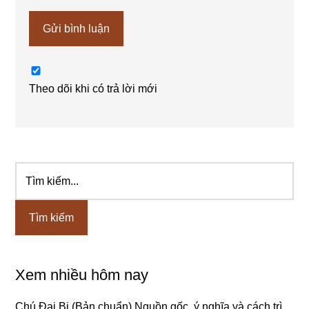
Theo dõi khi có trả lời mới
Tìm
Sidebar
kiếm...
chính
Xem nhiều hôm nay
Chú Đại Bi (Bản chuẩn) Nguồn gốc, ý nghĩa và cách trì