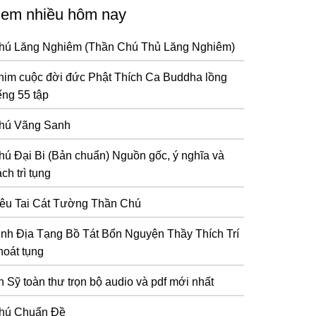
em nhiều hôm nay
hú Lăng Nghiêm (Thần Chú Thủ Lăng Nghiêm)
him cuộc đời đức Phật Thích Ca Buddha lồng
ếng 55 tập
hú Vãng Sanh
hú Đại Bi (Bản chuẩn) Nguồn gốc, ý nghĩa và
ch trì tụng
iêu Tai Cát Tường Thần Chú
inh Địa Tạng Bồ Tát Bổn Nguyện Thầy Thích Trí
hoát tụng
n Sỹ toàn thư trọn bộ audio và pdf mới nhất
hú Chuẩn Đề