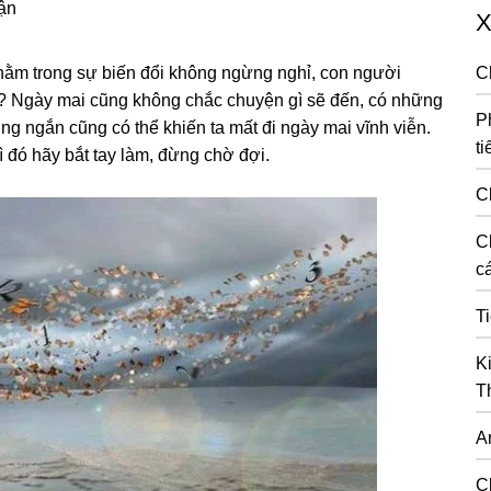
uận
X
n nằm trong sự biến đổi không ngừng nghỉ, con người
C
ao? Ngày mai cũng không chắc chuyện gì sẽ đến, có những
P
ng ngắn cũng có thể khiến ta mất đi ngày mai vĩnh viễn.
ti
ì đó hãy bắt tay làm, đừng chờ đợi.
C
C
cá
T
K
T
A
C