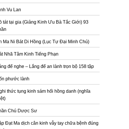
inh Vu Lan
 tát tại gia (Giảng Kinh Ưu Bà Tắc Giới) 93
hần
n Ma Ni Bát Di Hồng (Lục Tự Đại Minh Chú)
át Nhã Tâm Kinh Tiếng Phạn
ắng để nghe – Lắng để an lành trọn bộ 158 tập
ốn phước lành
ghi thức tụng kinh sám hối hồng danh (nghĩa
ệt)
hần Chú Dược Sư
ập Đạt Ma dịch cân kinh vẫy tay chữa bệnh đúng