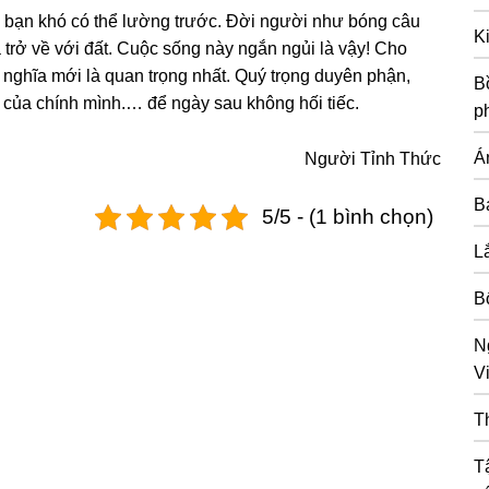
 bạn khó có thể lường trước. Đời người như bóng câu
K
 trở về với đất. Cuộc sống này ngắn ngủi là vậy! Cho
ý nghĩa mới là quan trọng nhất. Quý trọng duyên phận,
Bồ
g của chính mình.… để ngày sau không hối tiếc.
p
Á
Người Tỉnh Thức
B
5/5 - (1 bình chọn)
L
B
N
Vi
T
T