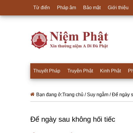
Từ điển
Pháp âm
Bảo mật
Giới thiệu
Thuyết Pháp
Truyện Phật
Kinh Phật
Ph
Bạn đang ở:
Trang chủ
/
Suy ngẫm
/
Để ngày s
Để ngày sau không hối tiếc