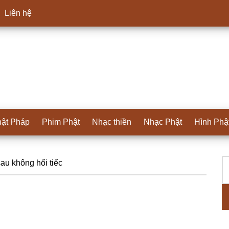
Liên hệ
ật Pháp
Phim Phật
Nhạc thiền
Nhạc Phật
Hình Phậ
T
S
au không hối tiếc
ki
c