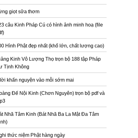
ừng giọt sữa thơm
23 câu Kinh Pháp Cú có hình ảnh minh hoạ (file
f)
00 Hình Phật đẹp nhất (khổ lớn, chất lượng cao)
iảng Kinh Vô Lượng Thọ trọn bộ 188 tập Pháp
ư Tịnh Không
 lời khấn nguyện vào mỗi sớm mai
oàng Đế Nội Kinh (Chơn Nguyên) trọn bộ pdf và
p3
át Nhã Tâm Kinh (Bát Nhã Ba La Mật Đa Tâm
inh)
ghi thức niệm Phật hàng ngày