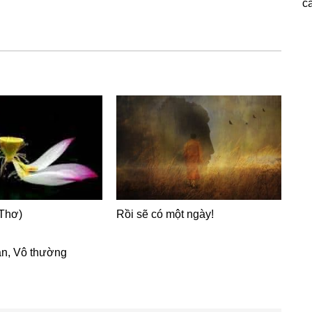
c
Thơ)
Rồi sẽ có một ngày!
an
,
Vô thường