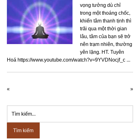
vọng tưởng dù chỉ
trong một thoáng chốc,
khiến tâm thanh tịnh thì
trãi qua một thời gian
lâu, tâm của bạn sẽ trở
nên trạm nhiên, thường
yên lặng. HT. Tuyên
Hoá https://www.youtube.com/watch?v=9YVDNocjf_c ...
«
»
Tìm
Sidebar
kiếm...
chính