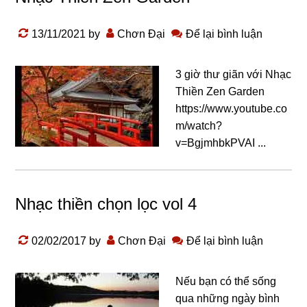
13/11/2021
by
Chơn Đại
Để lại bình luận
3 giờ thư giãn với Nhạc
Thiền Zen Garden
https://www.youtube.co
m/watch?
v=BgjmhbkPVAI ...
Nhạc thiền chọn lọc vol 4
02/02/2017
by
Chơn Đại
Để lại bình luận
Nếu bạn có thể sống
qua những ngày bình