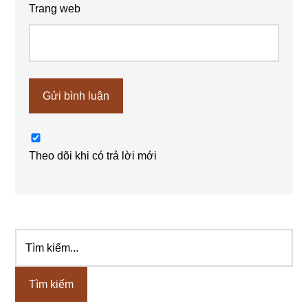
Trang web
Theo dõi khi có trả lời mới
Tìm
Sidebar
kiếm...
chính