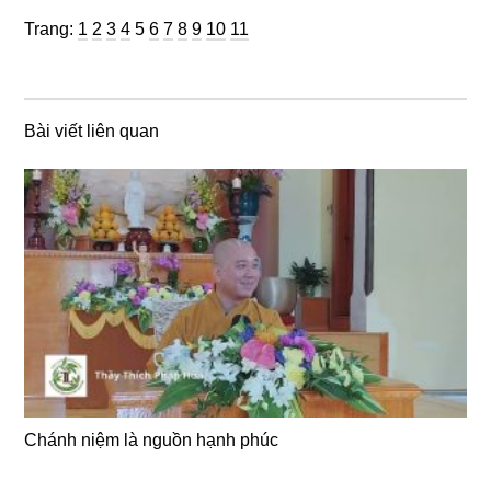
Trang
Trang
Trang
Trang
Trang
Trang
Trang
Trang
Trang
Trang
Trang
Trang:
1
2
3
4
5
6
7
8
9
10
11
Bài viết liên quan
Chánh niệm là nguồn hạnh phúc