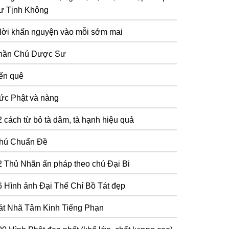
ư Tịnh Không
 lời khấn nguyện vào mỗi sớm mai
hần Chú Dược Sư
ến quê
ức Phật và nàng
2 cách từ bỏ tà dâm, tà hạnh hiệu quả
hú Chuẩn Đề
2 Thủ Nhãn ấn pháp theo chú Đại Bi
6 Hình ảnh Đại Thế Chí Bồ Tát đẹp
át Nhã Tâm Kinh Tiếng Phạn