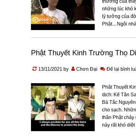
thương của thầy
những lúc khó 
lý tưởng của đ
Phật…Ngôi nhà c
Phật Thuyết Kinh Trường Thọ Di
13/11/2021
by
Chơn Đại
Để lại bình l
Phật Thuyết Ki
dịch: Kế Tân Sa
Bà Tắc Nguyên 
cho sạch. Những
thân Phật chảy 
này rất khó diệt .