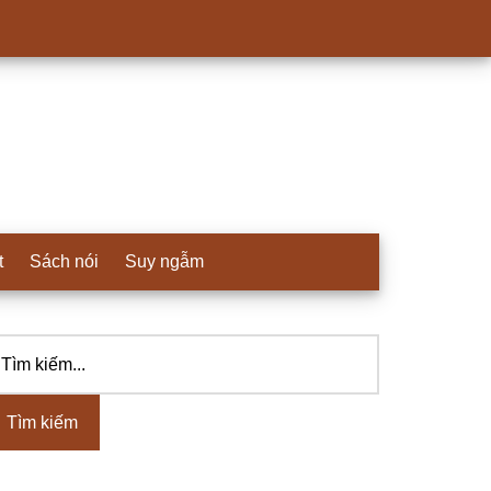
t
Sách nói
Suy ngẫm
ìm
idebar
ếm...
hính