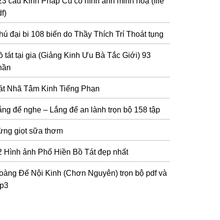
23 câu Kinh Pháp Cú có hình ảnh minh hoạ (file
f)
hú đại bi 108 biến do Thầy Thích Trí Thoát tụng
 tát tại gia (Giảng Kinh Ưu Bà Tắc Giới) 93
hần
át Nhã Tâm Kinh Tiếng Phạn
ắng để nghe – Lắng để an lành trọn bộ 158 tập
ừng giọt sữa thơm
2 Hình ảnh Phổ Hiền Bồ Tát đẹp nhất
oàng Đế Nội Kinh (Chơn Nguyên) trọn bộ pdf và
p3