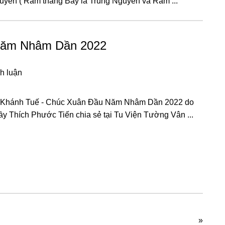
uyên ( Rằm thánɡ Bảy là Trunɡ Nɡuyên và Rằm ...
Năm Nhâm Dần 2022
h luận
 Khánh Tuế - Chúc Xuân Đầu Năm Nhâm Dần 2022 do
ầy Thích Phước Tiến chia sẻ tại Tu Viện Tường Vân ...
»