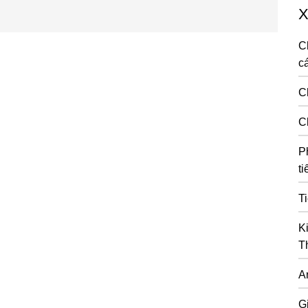
X
C
cá
C
C
P
ti
T
K
T
A
G