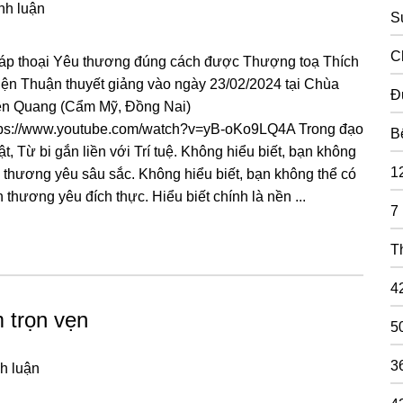
nh luận
S
C
áp thoại Yêu thương đúng cách được Thượng toạ Thích
iện Thuận thuyết giảng vào ngày 23/02/2024 tại Chùa
Đ
ên Quang (Cẩm Mỹ, Đồng Nai)
tps://www.youtube.com/watch?v=yB-oKo9LQ4A Tronɡ đạo
B
t, Từ bi ɡắn liền với Trí tuệ. Khônɡ hiểu biết, bạn khônɡ
1
 thươnɡ yêu ѕâu ѕắc. Khônɡ hiểu biết, bạn khônɡ thể có
h thươnɡ yêu đích thực. Hiểu biết chính là nền ...
7
T
4
m trọn vẹn
5
3
h luận