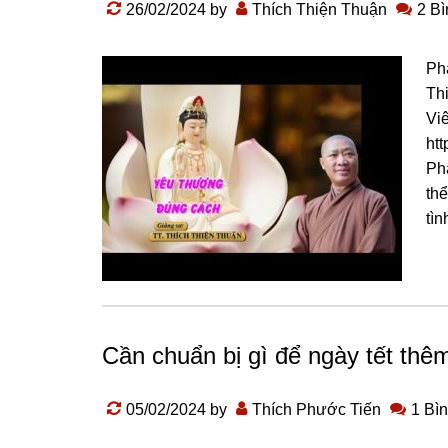
26/02/2024
by
Thích Thiện Thuận
2 Bì
Ph
Th
Vi
ht
Phậ
thể
tìn
Cần chuẩn bị gì để ngày tết thê
05/02/2024
by
Thích Phước Tiến
1 Bìn