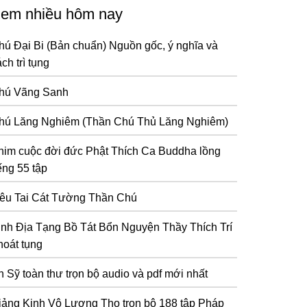
em nhiều hôm nay
hú Đại Bi (Bản chuẩn) Nguồn gốc, ý nghĩa và
ch trì tụng
hú Vãng Sanh
hú Lăng Nghiêm (Thần Chú Thủ Lăng Nghiêm)
him cuộc đời đức Phật Thích Ca Buddha lồng
ếng 55 tập
iêu Tai Cát Tường Thần Chú
inh Địa Tạng Bồ Tát Bổn Nguyện Thầy Thích Trí
hoát tụng
n Sỹ toàn thư trọn bộ audio và pdf mới nhất
iảng Kinh Vô Lượng Thọ trọn bộ 188 tập Pháp