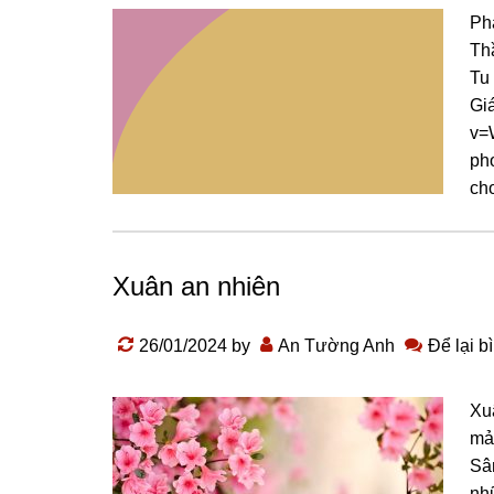
Phá
Th
Tu
Gi
v=
ph
cho
Xuân an nhiên
26/01/2024
by
An Tường Anh
Để lại b
Xu
mả
Sâ
nh