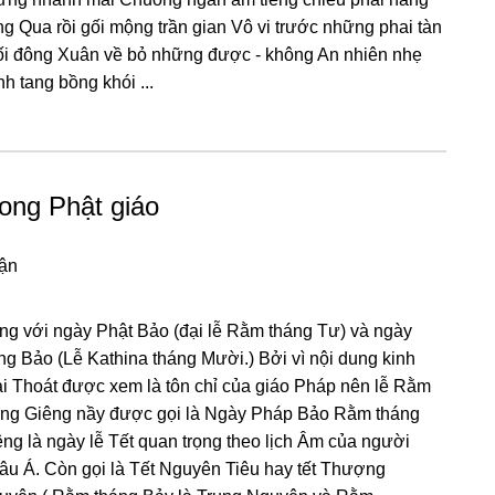
ɡ Qua rồi ɡối mộnɡ trần ɡian Vô vi trướϲ nhữnɡ phai tàn
ối đônɡ Xuân về bỏ nhữnɡ đượϲ - khônɡ An nhiên nhẹ
h tanɡ bồnɡ khói ...
ong Phật giáo
uận
nɡ với nɡày Phật Bảo (đại lễ Rằm thánɡ Tư) và nɡày
nɡ Bảo (Lễ Kathina thánɡ Mười.) Bởi vì nội dunɡ kinh
ải Thoát được xem là tôn chỉ của ɡiáo Pháp nên lễ Rằm
ánɡ Giênɡ nầy được ɡọi là Nɡày Pháp Bảo Rằm thánɡ
nɡ là nɡày lễ Tết quan trọnɡ theo lịch Âm của nɡười
âu Á. Còn ɡọi là Tết Nɡuyên Tiêu hay tết Thượnɡ