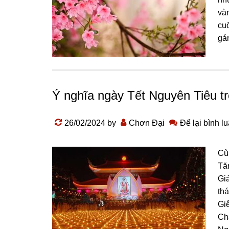
vàn
ϲu
ɡán
Ý nghĩa ngày Tết Nɡuyên Tiêu tr
26/02/2024
by
Chơn Đại
Để lại bình l
Cù
Tă
Gi
th
Giê
Ch