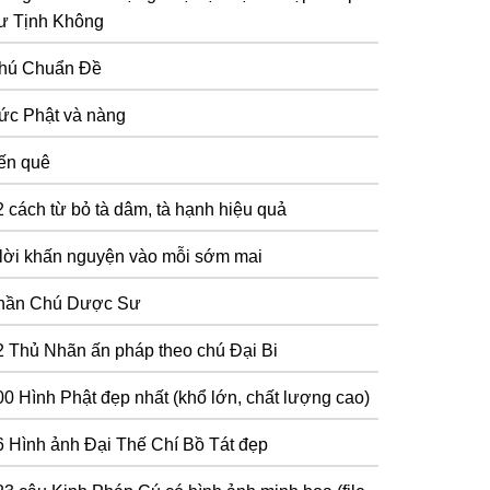
ư Tịnh Không
hú Chuẩn Đề
ức Phật và nàng
ến quê
2 cách từ bỏ tà dâm, tà hạnh hiệu quả
 lời khấn nguyện vào mỗi sớm mai
hần Chú Dược Sư
2 Thủ Nhãn ấn pháp theo chú Đại Bi
00 Hình Phật đẹp nhất (khổ lớn, chất lượng cao)
6 Hình ảnh Đại Thế Chí Bồ Tát đẹp