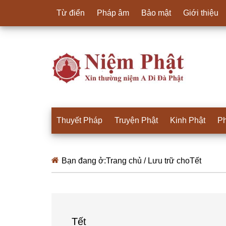
Từ điển
Pháp âm
Bảo mật
Giới thiệu
Thuyết Pháp
Truyện Phật
Kinh Phật
Ph
Bạn đang ở:
Trang chủ
/
Lưu trữ choTết
Tết