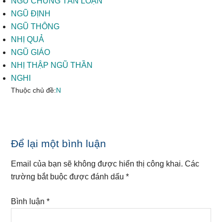
NGŨ CHỦNG TÁN LOẠN
NGŨ ĐỊNH
NGŨ THÔNG
NHỊ QUẢ
NGŨ GIÁO
NHỊ THẬP NGŨ THẦN
NGHI
Thuộc chủ đề:
N
Reader
Để lại một bình luận
Interactions
Email của bạn sẽ không được hiển thị công khai.
Các
trường bắt buộc được đánh dấu
*
Bình luận
*