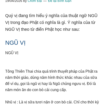
19/04/2026
by
Chơn Đại
Để lại bình luận
Quý vị đang tìm hiểu ý nghĩa của thuật ngữ NGŨ
VỊ trong đạo Phật có nghĩa là gì. Ý nghĩa của từ
NGŨ VỊ theo từ điển Phật học như sau:
NGŨ VỊ
NGŨ VỊ
Tông Thiên Thai chia quá trình thuyết pháp của Phật ra
năm thời giáo, dùng năm hình thức khác nhau của sữa
để ví dụ, gọi là ngũ vị hay là Ngũ chủng ngưu vị. Đó là
năm món ăn do con bò cái cung cấp.
Nhũ vị : Là vị sữa tươi nặn ở con bò cái. Chỉ cho thời kỳ