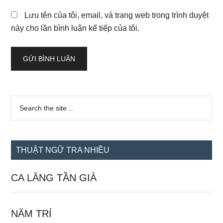
Lưu tên của tôi, email, và trang web trong trình duyệt
này cho lần bình luận kế tiếp của tôi.
Sidebar
Search
the
chính
site
...
THUẬT NGỮ TRA NHIỀU
CA LĂNG TẦN GIÀ
NĂM TRÍ