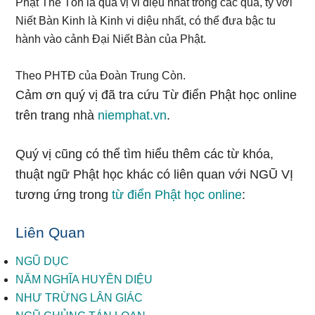
Phật Thế Tôn là quả vị vi diệu nhất trong các quả, tỷ với
Niết Bàn Kinh là Kinh vi diệu nhất, có thể đưa bậc tu
hành vào cảnh Đại Niết Bàn của Phật.
Theo PHTĐ của Đoàn Trung Còn.
Cảm ơn quý vị đã tra cứu Từ điển Phật học online
trên trang nhà
niemphat.vn
.
Quý vị cũng có thể tìm hiểu thêm các từ khóa,
thuật ngữ Phật học khác có liên quan với NGŨ VỊ
tương ứng trong
từ điển Phật học online
:
Liên Quan
NGŨ DỤC
NĂM NGHĨA HUYỀN DIỆU
NHƯ TRỪNG LÂN GIÁC