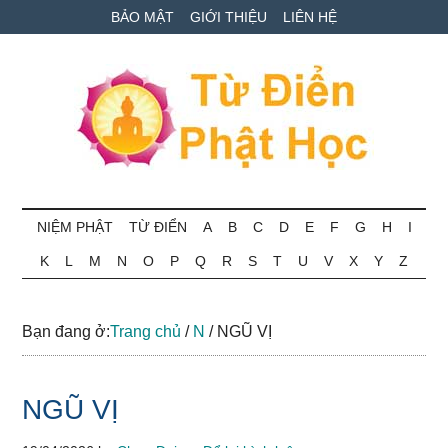
Skip
Skip
Bỏ
BẢO MẬT
GIỚI THIỆU
LIÊN HỆ
to
to
qua
main
secondary
primary
content
menu
sidebar
Từ
Tra
cứu
NIỆM PHẬT
TỪ ĐIỂN
A
B
C
D
E
F
G
H
I
điển
thuật
K
L
M
N
O
P
Q
R
S
T
U
V
X
Y
Z
ngữ
Phật
Phật
học
học
Bạn đang ở:
Trang chủ
/
N
/
NGŨ VỊ
online
NGŨ VỊ