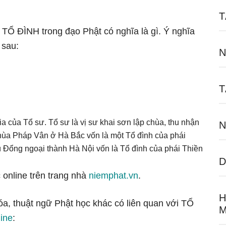
T
 TỔ ĐÌNH trong đạo Phật có nghĩa là gì. Ý nghĩa
 sau:
N
T
kia của Tổ sư. Tổ sư là vị sư khai sơn lập chùa, thu nhận
N
, chùa Pháp Vân ở Hà Bắc vốn là một Tổ đình của phái
ù Đổng ngoại thành Hà Nội vốn là Tổ đình của phái Thiền
D
 online trên trang nhà
niemphat.vn
.
H
óa, thuật ngữ Phật học khác có liên quan với TỔ
M
line
: