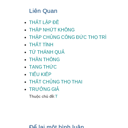
Liên Quan
THẤT LẬP ĐỀ
THẬP NHỨT KHÔNG
THẬP CHỦNG CÔNG ĐỨC THỌ TRÌ
THẤT TÌNH
TỨ THÁNH QUẢ
THẦN THÔNG
TẠNG THỨC
TIỂU KIẾP
THẤT CHỦNG THỌ THAI
TRƯỞNG GIẢ
Thuộc chủ đề:
T
Reader
Để lại một bình luận