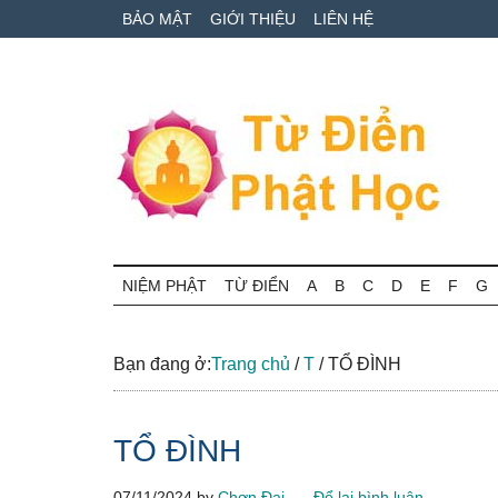
Skip
Skip
Bỏ
BẢO MẬT
GIỚI THIỆU
LIÊN HỆ
to
to
qua
main
secondary
primary
content
menu
sidebar
Từ
Tra
cứu
NIỆM PHẬT
TỪ ĐIỂN
A
B
C
D
E
F
G
điển
thuật
ngữ
Phật
Phật
Bạn đang ở:
Trang chủ
/
T
/
TỔ ĐÌNH
học
học
online
TỔ ĐÌNH
07/11/2024
by
Chơn Đại
Để lại bình luận