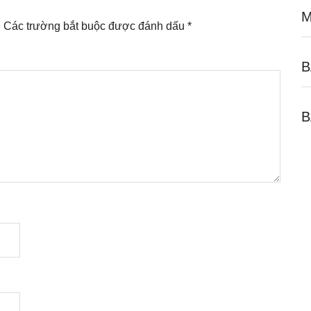
M
.
Các trường bắt buộc được đánh dấu
*
B
B