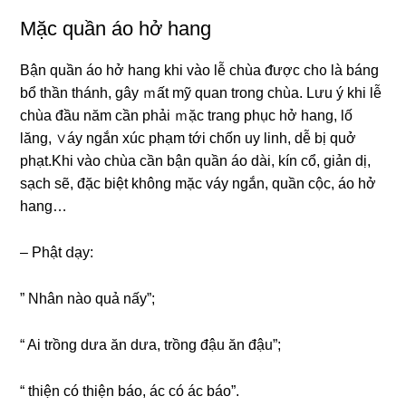
Mặc quần áo hở hang
Bận quần áo hở hang khi vào lễ chùa ᵭược ch᧐ Ɩà báng
bổ thần thánh, gây ｍất mỹ quan trong chùa. Lưu ý khi lễ
chùa đầu năm cần phải ｍặc tranɡ phục hở hang, lố
lăng, ∨áy nɡắn xúc phạm tới chốn uy linh, dễ bị quở
phạt.Khi vào chùa cần bận quần áo dài, kín cổ, giản dị,
sạch sẽ, đặc biệt không mặc váy ngắn, quần cộc, áo hở
hang…
– Phật ⅾạy:
” Nhân nào quả nấy”;
“ Ai trồng dưa ăn dưa, trồng đậu ăn đậu”;
“ thiện có thiện báo, ác có ác báo”.