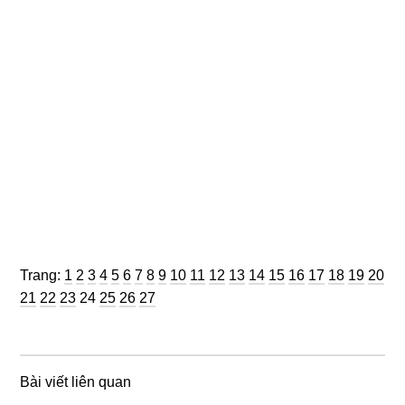
Trang
Trang
Trang
Trang
Trang
Trang
Trang
Trang
Trang
Trang
Trang
Trang
Trang
Trang
Trang
Trang
Trang
Trang
Trang
Trang
Trang:
1
2
3
4
5
6
7
8
9
10
11
12
13
14
15
16
17
18
19
20
Trang
Trang
Trang
Trang
Trang
Trang
Trang
21
22
23
24
25
26
27
Bài viết liên quan