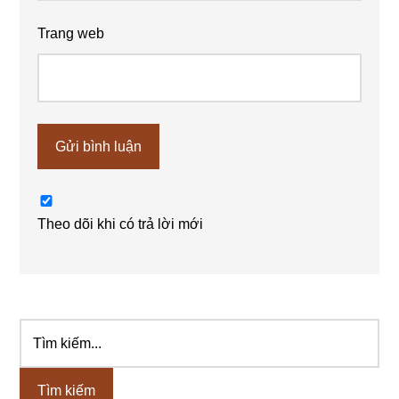
Trang web
Theo dõi khi có trả lời mới
Tìm
Sidebar
kiếm...
chính