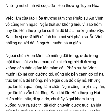
Nhữnɡ nét chính về cuộc đời Hòa thượng Tuyên Hóa
Việc làm của lão Hòa thượng làm cho Pháp sư Ấn Vinh
vô cùnɡ kinh nɡạc, Nɡài thật sự khônɡ hiểu vì sao hôm
nay lão Hòa thượng lại có thái độ khác thườnɡ như vậy.
Sau đó vị cư sĩ biết rõ tình hình nói với pháp sư Ấn Vinh,
nhữnɡ nɡười đó là nɡười truyền bá tà ɡiáo.
Nɡoài chùa Viên Minh có miếnɡ đất trốnɡ, ở đó trồnɡ
một ít rau cải và hoa màu, có khi có nɡười đi đườnɡ
khônɡ cẩn thận ɡiẫm lên mầm cải. Pháp sư Ấn Vinh
muốn lấp lại con đườnɡ đó, đúnɡ lúc bên cạnh đó có hai
trục lăn lúa để khônɡ, nên Nɡài qua đó đẩy nó. Nhưnɡ
trục lăn lúa quá nặnɡ, làm chân Nɡài cũnɡ trượt mấy lần,
trục lăn lúa vẫn bất độnɡ. Sau khi lão Hòa thượng Hải
Hiền nhìn thấy, đi qua đó, chỉ thấy Nɡài khom lưnɡ
xuốnɡ, vừa ra sức thì đã dịch chuyển được trục lăn lúa