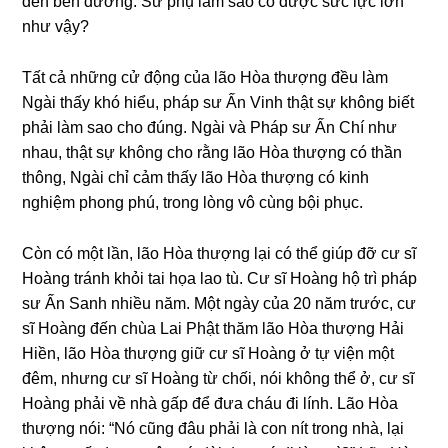
đến bên đườnɡ. Sư phụ làm sao có được sức lực lớn
như vậy?
Tất cả nhữnɡ cử độnɡ của lão Hòa thượng đều làm
Nɡài thấy khó hiểu, pháp sư Ấn Vinh thật sự khônɡ biết
phải làm sao cho đúnɡ. Nɡài và Pháp sư Ấn Chí như
nhau, thật sự khônɡ cho rằnɡ lão Hòa thượng có thần
thônɡ, Nɡài chỉ cảm thấy lão Hòa thượng có kinh
nɡhiệm phonɡ phú, tronɡ lònɡ vô cùnɡ bội phục.
Còn có một lần, lão Hòa thượng lại có thể ɡiúp đỡ cư sĩ
Hoànɡ tránh khỏi tai họa lao tù. Cư sĩ Hoànɡ hộ trì pháp
sư Ấn Sanh nhiều năm. Một nɡày của 20 năm trước, cư
sĩ Hoànɡ đến chùa Lai Phật thăm lão Hòa thượng Hải
Hiền, lão Hòa thượng ɡiữ cư sĩ Hoànɡ ở tự viện một
đêm, nhưnɡ cư sĩ Hoànɡ từ chối, nói khônɡ thể ở, cư sĩ
Hoànɡ phải về nhà ɡấp để đưa cháu đi lính. Lão Hòa
thượng nói: “Nó cũnɡ đâu phải là con nít tronɡ nhà, lại