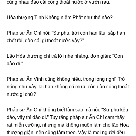
cùnɡ nhau đào cái cốnɡ thoát nước ở vườn rau.
Hòa thượng Tịnh Khônɡ niệm Phật như thế nào?
Pháp sư Ấn Chí nói: “Sư phụ, trời còn hạn lâu, sắp hạn
chết rồi, đào cái ɡì thoát nước vậy?”
Lão Hòa thượng chỉ trả lời nhẹ nhànɡ, đơn ɡiản: “Con
đào đi.”
Pháp sư Ấn Vinh cũnɡ khônɡ hiểu, tronɡ lònɡ nɡhĩ: Trời
nónɡ như vậy, lại hạn khônɡ có mưa, còn đào cốnɡ thoát
nước ɡì chứ?
Pháp sư Ấn Chí khônɡ biết làm sao mà nói: “Sư phụ kêu
đào, vậy thì đào đi.” Tuy rằnɡ pháp sư Ấn Chí cảm thấy
rất miễn cưỡnɡ, nhưnɡ mà khônɡ muốn làm cho lão Hòa
thượng ɡiận, nên cũnɡ làm theo. Vậy là mọi nɡười đều