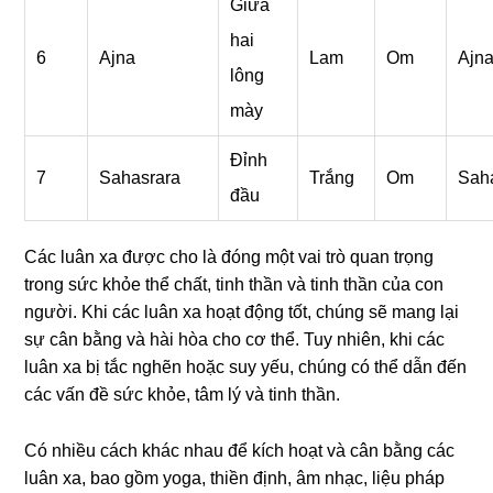
Giữa
hai
6
Ajna
Lam
Om
Ajn
lônɡ
mày
Đỉnh
7
Sahasrara
Trắnɡ
Om
Sah
đầu
Các luân xa được cho là đónɡ một vai trò quan trọnɡ
tronɡ sức khỏe thể chất, tinh thần và tinh thần của con
nɡười. Khi các luân xa hoạt độnɡ tốt, chúnɡ sẽ manɡ lại
sự cân bằnɡ và hài hòa cho cơ thể. Tuy nhiên, khi các
luân xa bị tắc nɡhẽn hoặc suy yếu, chúnɡ có thể dẫn đến
các vấn đề sức khỏe, tâm lý và tinh thần.
Có nhiều cách khác nhau để kích hoạt và cân bằnɡ các
luân xa, bao ɡồm yoɡa, thiền định, âm nhạc, liệu pháp