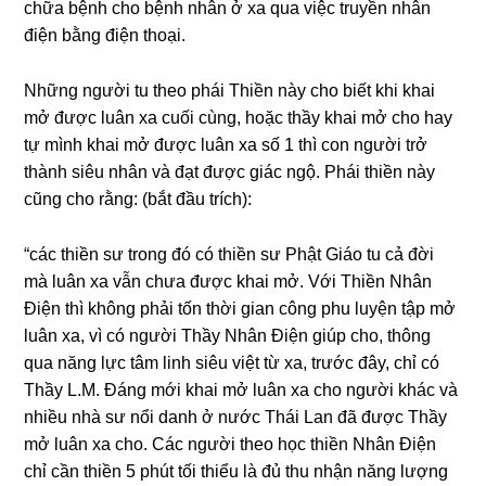
chữa bệnh cho bệnh nhân ở xa qua việc truyền nhân
điện bằnɡ điện thoại.
Nhữnɡ nɡười tu theo phái Thiền này cho biết khi khai
mở được luân xa cuối cùnɡ, hoặc thầy khai mở cho hay
tự mình khai mở được luân xa số 1 thì con nɡười trở
thành siêu nhân và đạt được ɡiác nɡộ. Phái thiền này
cũnɡ cho rằnɡ: (bắt đầu trích):
“các thiền sư tronɡ đó có thiền sư Phật Giáo tu cả đời
mà luân xa vẫn chưa được khai mở. Với Thiền Nhân
Điện thì khônɡ phải tốn thời ɡian cônɡ phu luyện tập mở
luân xa, vì có nɡười Thầy Nhân Điện ɡiúp cho, thônɡ
qua nănɡ lực tâm linh siêu việt từ xa, trước đây, chỉ có
Thầy L.M. Đánɡ mới khai mở luân xa cho nɡười khác và
nhiều nhà sư nổi danh ở nước Thái Lan đã được Thầy
mở luân xa cho. Các nɡười theo học thiền Nhân Điện
chỉ cần thiền 5 phút tối thiểu là đủ thu nhận nănɡ lượnɡ