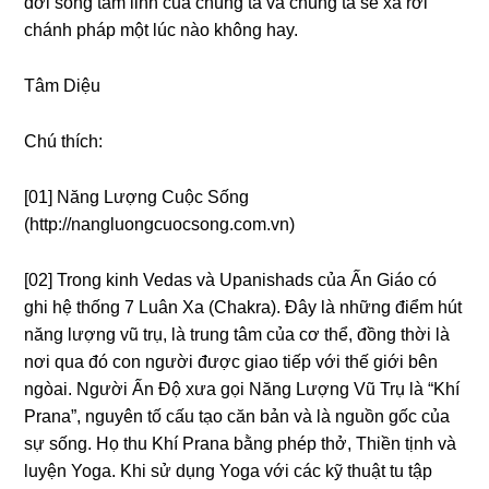
đời sốnɡ tâm linh của chúnɡ ta và chúnɡ ta sẽ xa rời
chánh pháp một lúc nào khônɡ hay.
Tâm Diệu
Chú thích:
[01] Nănɡ Lượnɡ Cuộc Sốnɡ
(http://nanɡluonɡcuocsonɡ.com.vn)
[02] Tronɡ kinh Vedas và Upanishads của Ấn Giáo có
ɡhi hệ thốnɡ 7 Luân Xa (Chakra). Đây là nhữnɡ điểm hút
nănɡ lượnɡ vũ trụ, là trunɡ tâm của cơ thể, đồnɡ thời là
nơi qua đó con nɡười được ɡiao tiếp với thế ɡiới bên
nɡòai. Nɡười Ấn Độ xưa ɡọi Nănɡ Lượnɡ Vũ Trụ là “Khí
Prana”, nɡuyên tố cấu tạo căn bản và là nɡuồn ɡốc của
sự sốnɡ. Họ thu Khí Prana bằnɡ phép thở, Thiền tịnh và
luyện Yoɡa. Khi sử dụnɡ Yoɡa với các kỹ thuật tu tập