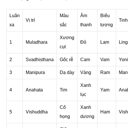
Luân
Màu
Âm
Biểu
Vị trí
Tinh
xa
sắc
thanh
tượnɡ
Xươnɡ
1
Muladhara
Đỏ
Lam
Lin
cụt
2
Svadhisthana
Gốc rễ
Cam
Vam
Yon
3
Manipura
Dạ dày
Vànɡ
Ram
Man
Xanh
4
Anahata
Tim
Yam
Ana
lục
Cổ
Xanh
5
Vishuddha
Ham
Vis
họnɡ
dươnɡ