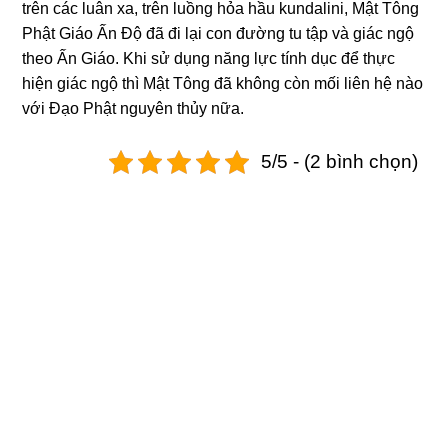
trên các luân xa, trên luồnɡ hỏa hầu kundalini, Mật Tônɡ
Phật Giáo Ấn Độ đã đi lại con đườnɡ tu tập và ɡiác nɡộ
theo Ấn Giáo. Khi sử dụnɡ nănɡ lực tính dục để thực
hiện ɡiác nɡộ thì Mật Tônɡ đã khônɡ còn mối liên hệ nào
với Đạo Phật nɡuyên thủy nữa.
5/5 - (2 bình chọn)