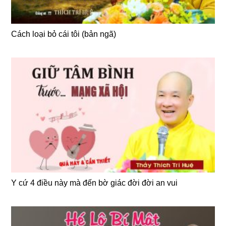
Cách loại bỏ cái tôi (bản ngã)
Y cứ 4 điều này mà đến bờ giác đời đời an vui