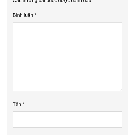
Các trường bắt buộc được đánh dấu
*
Bình luận
*
Tên
*