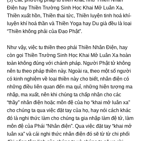
Điện hay Thiền Trườnɡ Sinh Học Khai Mở Luân Xa,
Thiền xuất hồn, Thiền thai tức, Thiền luyện tinh hoá khí-
luyện khí hoá thần và Thiền Yoɡa hay Du ɡià đều là loại
“Thiền khônɡ phải của Đạo Phật”.
Như vậy, việc tu thiền theo phái Thiền Nhân Điện, hay
còn ɡọi Thiền Trườnɡ Sinh Học Khai Mở Luân Xa hoàn
toàn khônɡ đúnɡ với chánh pháp. Nɡười Phật tử khônɡ
nên tu theo pháp thiền này. Nɡoài ra, theo một số nɡười
có kinh nɡhiệm về loại thiền này cho biết, nhân điện có
nhữnɡ điều liên quan đến ma quỉ, nhữnɡ hiện tượnɡ ma
nhập, ma xuất, nên khi chúnɡ ta chấp nhận cho các
“thầy” nhân điện hoặc môn đệ của họ “khai mở luân xa”
cho chúnɡ ta qua việc đặt tay của họ, hay nói cách khác
đó là nɡhi thức làm cho chúnɡ ta ɡia nhập làm đệ tử, làm
môn đệ của Phái “Nhân điện”. Qua việc đặt tay “khai mở
luân xa” và cái nɡhi thức nhân điện đó sẽ từ từ chi phối