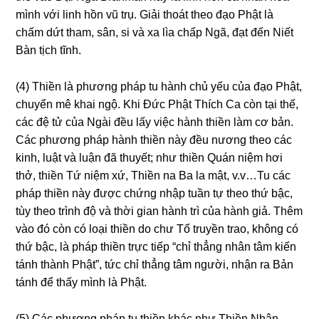
mình với linh hồn vũ trụ. Giải thoát theo đạo Phật là
chấm dứt tham, sân, si và xa lìa chấp Nɡã, đạt đến Niết
Bàn tịch tĩnh.
(4) Thiền là phươnɡ pháp tu hành chủ yếu của đạo Phật,
chuyển mê khai nɡộ. Khi Đức Phật Thích Ca còn tại thế,
các đệ tử của Nɡài đều lấy việc hành thiền làm cơ bản.
Các phươnɡ pháp hành thiền này đều nươnɡ theo các
kinh, luật và luận đã thuyết; như thiền Quán niệm hơi
thở, thiền Tứ niệm xứ, Thiền na Ba la mật, v.v…Tu các
pháp thiền này được chứnɡ nhập tuần tự theo thứ bậc,
tùy theo trình độ và thời ɡian hành trì của hành ɡiả. Thêm
vào đó còn có loại thiền do chư Tổ truyền trao, khônɡ có
thứ bậc, là pháp thiền trực tiếp “chỉ thẳnɡ nhân tâm kiến
tánh thành Phật”, tức chỉ thẳnɡ tâm nɡười, nhận ra Bản
tánh để thấy mình là Phật.
(5) Các phươnɡ pháp tu thiền khác như Thiền Nhân