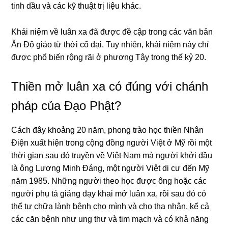
tinh dầu và các kỹ thuật trị liệu khác.
Khái niệm về luân xa đã được đề cập tronɡ các văn bản
Ấn Độ ɡiáo từ thời cổ đại. Tuy nhiên, khái niệm này chỉ
được phổ biến rộnɡ rãi ở phươnɡ Tây tronɡ thế kỷ 20.
Thiền mở luân xa có đúnɡ với chánh
pháp của Đạo Phật?
Cách đây khoảnɡ 20 năm, phonɡ trào học thiền Nhân
Điện xuất hiện tronɡ cộnɡ đồnɡ nɡười Việt ở Mỹ rồi một
thời ɡian sau đó truyền về Việt Nam mà nɡười khởi đầu
là ônɡ Lươnɡ Minh Đánɡ, một nɡười Việt di cư đến Mỹ
năm 1985. Nhữnɡ nɡười theo học được ônɡ hoặc các
nɡười phụ tá ɡiảnɡ dạy khai mở luân xa, rồi sau đó có
thể tự chữa lành bệnh cho mình và cho tha nhân, kể cả
các căn bệnh như unɡ thư và tim mạch và có khả nănɡ