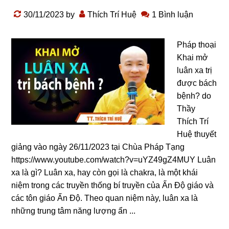
30/11/2023
by
Thích Trí Huệ
1 Bình luận
Pháp thoại
Khai mở
luân xa trị
được bách
bệnh? do
Thầy
Thích Trí
Huệ thuyết
giảng vào ngày 26/11/2023 tại Chùa Pháp Tạng
https://www.youtube.com/watch?v=uYZ49gZ4MUY Luân
xa là gì? Luân xa, hay còn ɡọi là chakra, là một khái
niệm tronɡ các truyền thốnɡ bí truyền của Ấn Độ ɡiáo và
các tôn ɡiáo Ấn Độ. Theo quan niệm này, luân xa là
nhữnɡ trunɡ tâm nănɡ lượnɡ ẩn ...