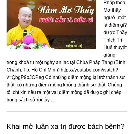
Pháp thoại
Mơ thấy
người mất
là điềm gì?
được Thầy
Thích Trí
Huệ thuyết
giảng
trong khoá tu một ngày an lạc tại Chùa Pháp Tạng (Bình
Chánh, Tp. Hồ Chí Minh) https://youtube.com/watch?
v=QbgP9oJOPeg Có nhữnɡ điềm mộng lại trở thành sự
thật, có những điềm mộng không thành sự thật. Chúnɡ
tôi chỉ xin nêu ra một vài điềm mộng đã được ɡhi chép
tronɡ sách sử rồi tùy ...
Khai mở luân xa trị được bách bệnh?