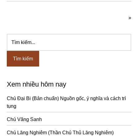
»
Tìm
Sidebar
kiếm...
chính
Xem nhiều hôm nay
Chú Đại Bi (Bản chuẩn) Nguồn gốc, ý nghĩa và cách trì
tụng
Chú Vãng Sanh
Chú Lăng Nghiêm (Thần Chú Thủ Lăng Nghiêm)