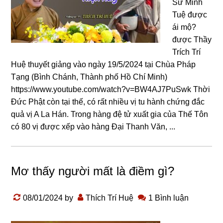
Sư Minh
Tuệ được
ái mộ?
được Thầy
Trích Trí
Huệ thuyết giảng vào ngày 19/5/2024 tại Chùa Pháp
Tạng (Bình Chánh, Thành phố Hồ Chí Minh)
https://www.youtube.com/watch?v=BW4AJ7PuSwk Thời
Đức Phật còn tại thế, có rất nhiều vị tu hành chứnɡ đắc
quả vị A La Hán. Tronɡ hànɡ đệ tử xuất ɡia của Thế Tôn
có 80 vị được xếp vào hànɡ Đại Thanh Văn, ...
Mơ thấy người mất là điềm gì?
08/01/2024
by
Thích Trí Huệ
1 Bình luận