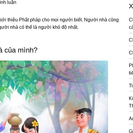
ình luận
X
giới thiệu Phật pháp cho mọi người biết. Người nhà cũng
C
gười nhà có thể là người khó độ nhất.
cá
C
à của mình?
C
P
ti
T
K
T
A
G