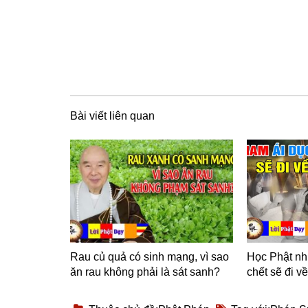
Bài viết liên quan
Rau củ quả có sinh mạng, vì sao
Học Phật nh
ăn rau không phải là sát sanh?
chết sẽ đi v