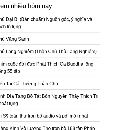
em nhiều hôm nay
hú Đại Bi (Bản chuẩn) Nguồn gốc, ý nghĩa và
ch trì tụng
hú Vãng Sanh
hú Lăng Nghiêm (Thần Chú Thủ Lăng Nghiêm)
him cuộc đời đức Phật Thích Ca Buddha lồng
ếng 55 tập
iêu Tai Cát Tường Thần Chú
inh Địa Tạng Bồ Tát Bổn Nguyện Thầy Thích Trí
hoát tụng
n Sỹ toàn thư trọn bộ audio và pdf mới nhất
iảng Kinh Vô Lượng Thọ trọn bộ 188 tập Pháp