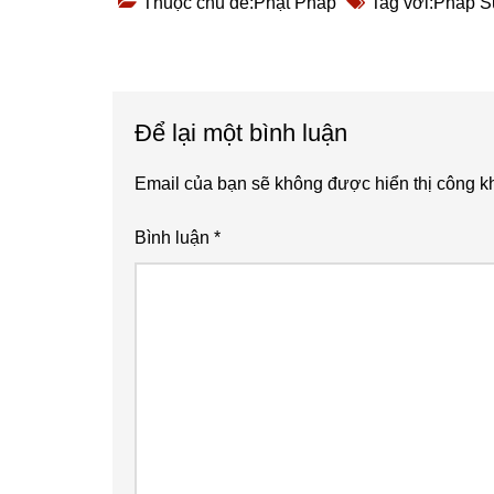
Thuộc chủ đề:
Phật Pháp
Tag với:
Pháp S
Reader
Để lại một bình luận
Interactions
Email của bạn sẽ không được hiển thị công kh
Bình luận
*