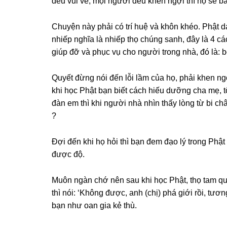
đều vui vẻ, mọi người đều khen ngợi thì họ sẽ b
Chuyện này phải có trí huệ và khôn khéo. Phật d
nhiếp nghĩa là nhiếp thọ chúng sanh, đây là 4 cá
giúp đỡ và phục vụ cho người trong nhà, đó là: bố
Quyết đừng nói đến lỗi lầm của họ, phải khen ng
khi học Phật bạn biết cách hiếu dưỡng cha mẹ, t
đàn em thì khi người nhà nhìn thấy lòng từ bi 
?
Ðợi đến khi họ hỏi thì bạn đem đạo lý trong Phật 
được độ.
Muôn ngàn chớ nên sau khi học Phật, thọ tam quy
thì nói: ‘Không được, anh (chị) phá giới rồi, tươ
bạn như oan gia kẻ thù.