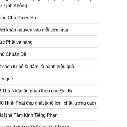
ư Tịnh Không
hần Chú Dược Sư
 lời khấn nguyện vào mỗi sớm mai
ức Phật và nàng
hú Chuẩn Đề
2 cách từ bỏ tà dâm, tà hạnh hiệu quả
ến quê
2 Thủ Nhãn ấn pháp theo chú Đại Bi
00 Hình Phật đẹp nhất (khổ lớn, chất lượng cao)
át Nhã Tâm Kinh Tiếng Phạn