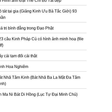
6 Hình ảnh Đại Thế Chí Bồ Tát đẹp
 tát tại gia (Giảng Kinh Ưu Bà Tắc Giới) 93
hần
iá trị bình đẳng trong Đạo Phật
23 câu Kinh Pháp Cú có hình ảnh minh hoạ (file
f)
y cái tạm đổi cái thật
inh Hoa Nghiêm
át Nhã Tâm Kinh (Bát Nhã Ba La Mật Đa Tâm
inh)
n Ma Ni Bát Di Hồng (Lục Tự Đại Minh Chú)