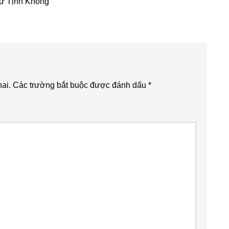
ư Tịnh Không
ai.
Các trường bắt buộc được đánh dấu
*