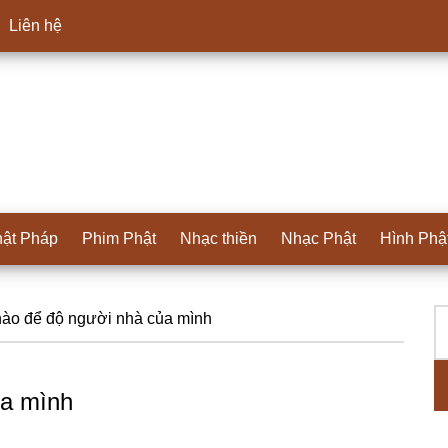
Liên hệ
ật Pháp
Phim Phật
Nhạc thiền
Nhạc Phật
Hình Phậ
T
S
ào để độ người nhà của mình
ki
c
ủa mình