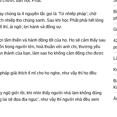
3
ắt chước bạn học Phật.
Bồ
ạy chúng ta 4 nguyên tắc gọi là ‘Tứ nhiếp pháp’; chữ
p
ch nhiếp thọ chúng sanh. Sau khi học Phật phải hết lòng
 thí, ái ngữ, lợi hành và đồng sự.
G
ợi tâm thiện và hành động tốt của họ. Họ sẽ cảm thấy sau
4
ôn trọng người lớn, hoà thuận với anh chị, thương yêu
pd
chân thành của bạn, làm sao họ không cảm động cho được
Lấ
K
pháp giải thích tỉ mỉ cho họ nghe, như vậy thì họ đều
B
K
 ngũ giới rồi, khi nhìn thấy người nhà làm không đúng
Á
ng lai sẽ đọa địa ngục’, như vậy thì người nhà đều xem