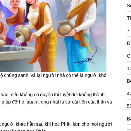
S
T
7
Đ
C
1
ộ chúng sanh, vả lại người nhà có thể là người khó
B
4
nhau, nếu không có duyên thì tuyệt đối không thành
iúp đỡ họ, quan trọng nhất là sự cải tiến của thân và
5
B
 người khác hẳn sau khi học Phật, làm cho mọi người