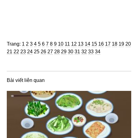
Trang
Trang
Trang
Trang
Trang
Trang
Trang
Trang
Trang
Trang
Trang
Trang
Trang
Trang
Trang
Trang
Trang
Trang
Trang
Trang
Trang:
1
2
3
4
5
6
7
8
9
10
11
12
13
14
15
16
17
18
19
20
Trang
Trang
Trang
Trang
Trang
Trang
Trang
Trang
Trang
Trang
Trang
Trang
Trang
Trang
21
22
23
24
25
26
27
28
29
30
31
32
33
34
Bài viết liên quan