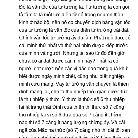
Đó là vận tốc của tư tưởng ta. Tư tưởng ta còn gọi
là tâm ta là một lực điện tử có trong neuron thần
kinh ở não bộ, nên nó có chuyển dịch bằng vận tốc
của tư tưởng là vận tốc của điện từ trường trái đất.
Chính vận tốc tư tưởng ấy đã làm Phật ngộ đạo, có
cái minh thứ nhất và thứ hai nhìn được kiếp trước
của mình và người. Nhưng tại sao từ đó đến giờ
chưa có ai đạt được cái minh này? Thật ra có
người đạt được nên các vị đắc đạo trong quá khứ
biết được ngày mình chết, cũng như biết nghiệp
mình cưu mang. Vậy tư tưởng vận chuyển là thiền
định mang lại, cho ta thu nhiếp thời gian được tức
là thu nhiếp ý thức. Ý thức là thức số 6 thu nhiếp
lại là trạng thái Định của thiền thì thức số 7 cũng
thu nhiếp lại vì số 6 đưa qua số 7 càng ít chừng
nào thì số 7 càng ít năng lượng chừng ấy. Và cái
ngã của Mặc na thức (số 7) càng nhỏ thì cái tôi xen
vào càng nhỏ (vô ngã) nên thức số 8 Tàng thức sẽ