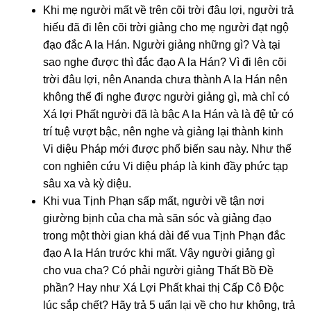
Khi mẹ người mất về trên cõi trời đâu lợi, người trả
hiếu đã đi lên cõi trời giảng cho mẹ người đạt ngộ
đạo đắc A la Hán. Người giảng những gì? Và tại
sao nghe được thì đắc đạo A la Hán? Vì đi lên cõi
trời đâu lợi, nên Ananda chưa thành A la Hán nên
không thể đi nghe được người giảng gì, mà chỉ có
Xá lợi Phất người đã là bậc A la Hán và là đệ tử có
trí tuệ vượt bậc, nên nghe và giảng lại thành kinh
Vi diệu Pháp mới được phổ biến sau này. Như thế
con nghiên cứu Vi diệu pháp là kinh đầy phức tạp
sâu xa và kỳ diệu.
Khi vua Tịnh Phạn sấp mất, người về tận nơi
giường bịnh của cha mà săn sóc và giảng đạo
trong một thời gian khá dài để vua Tịnh Phạn đắc
đạo A la Hán trước khi mất. Vậy người giảng gì
cho vua cha? Có phải người giảng Thất Bồ Đề
phần? Hay như Xá Lợi Phất khai thị Cấp Cô Độc
lúc sắp chết? Hãy trả 5 uẩn lại về cho hư không, trả