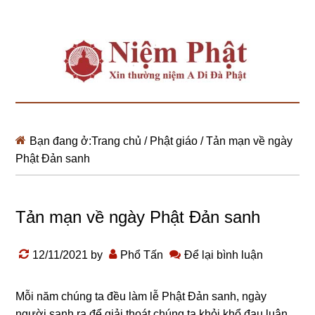
Bạn đang ở:
Trang chủ
/
Phật giáo
/
Tản mạn về ngày
Phật Đản sanh
Tản mạn về ngày Phật Đản sanh
12/11/2021
by
Phổ Tấn
Để lại bình luận
Mỗi năm chúng ta đều làm lễ Phật Đản sanh, ngày
người sanh ra để giải thoát chúng ta khỏi khổ đau luân