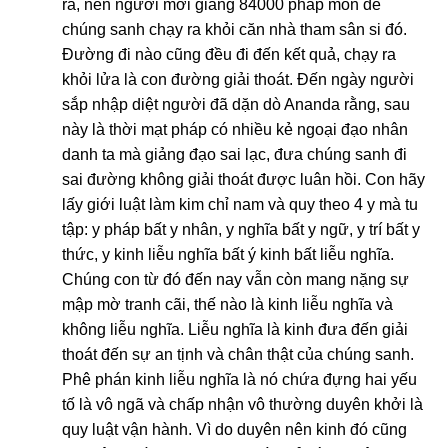
ra, nên người mới giảng 84000 pháp môn để
chúng sanh chạy ra khỏi căn nhà tham sân si đó.
Đường đi nào cũng đều đi đến kết quả, chạy ra
khỏi lửa là con đường giải thoát. Đến ngày người
sắp nhập diệt người đã dặn dò Ananda rằng, sau
này là thời mạt pháp có nhiều kẻ ngoại đạo nhân
danh ta mà giảng đạo sai lạc, đưa chúng sanh đi
sai đường không giải thoát được luân hồi. Con hãy
lấy giới luật làm kim chỉ nam và quy theo 4 y mà tu
tập: y pháp bất y nhân, y nghĩa bất y ngữ, y trí bất y
thức, y kinh liễu nghĩa bất ý kinh bất liễu nghĩa.
Chúng con từ đó đến nay vẫn còn mang nặng sự
mập mờ tranh cãi, thế nào là kinh liễu nghĩa và
không liễu nghĩa. Liễu nghĩa là kinh đưa đến giải
thoát đến sự an tịnh và chân thật của chúng sanh.
Phê phán kinh liễu nghĩa là nó chứa đựng hai yếu
tố là vô ngã và chấp nhận vô thường duyên khởi là
quy luật vận hành. Vì do duyên nên kinh đó cũng