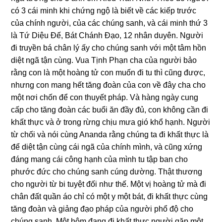
có 3 cái minh khi chứng ngộ là biết về các kiếp trước
của chính người, của các chúng sanh, và cái minh thứ 3
là Tứ Diệu Đế, Bát Chánh Đạo, 12 nhân duyên. Người
đi truyền bá chân lý ấy cho chúng sanh với một tâm hồn
diệt ngã tận cùng. Vua Tịnh Phạn cha của người bảo
rằng con là một hoàng tử con muốn đi tu thì cũng được,
nhưng con mang hết tăng đoàn của con về đây cha cho
một nơi chốn để con thuyết pháp. Và hàng ngày cung
cấp cho tăng đoàn các buổi ăn đầy đủ, con không cần đi
khất thực và ở trong rừng chịu mưa gió khổ hạnh. Người
từ chối và nói cùng Ananda rằng chúng ta đi khất thực là
để diệt tận cùng cái ngã của chính mình, và cũng xứng
đáng mang cái công hạnh của mình tu tập ban cho
phước đức cho chúng sanh cúng dường. Thật thương
cho người từ bi tuyệt đối như thế. Một vị hoàng tử mà đi
chân đất quần áo chỉ có một y một bát, đi khất thực cùng
tăng đoàn và giảng đạo pháp của người phổ độ cho
chúng sanh. Một hôm đang đi khất thực người gặp một