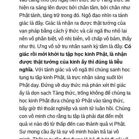
hiện ra sáng lên được bởi chân tâm, bởi chân như
Phật tánh, tàng trữ trong đó. Ngộ đạo nhìn ra tánh
giác là đây. Giác là nhận ra được thật tướng của
vạn pháp bằng cách ý thức và cái ngã thu nhỏ lại
nên vô phân biệt, vô nhị biên, vô chấp vô bám, thấy
như thị. Ưng vô sở trụ nhân sanh kỳ tâm là đây.
Có
giác rồi mới khởi tu tập học kinh Phật, là nhận
được thật tướng của kinh ấy thì đúng là liễu
nghĩa
. Với tánh giác và vô ngã thì chúng sanh học
tụng tu tập kinh Phật, là trực nhận sáng suốt lời
Phật dạy. Đứng về duy thức mà phán xét thì giác
ấy là dọn sạch Tàng thức, trống không để chúng ta
học kinh Phật đưa chủng tử Phật vào tàng thức,
bấy giờ thì thoát nghiệp và sinh tử luân hồi. Chúng
con vô minh cho rằng tu tập là phải đạt đến một
quả vị nào đó từ thấp đến cao thành quả vị Phật.
Sự mong cầu ấy là sự vô minh hoàn trả lại vô