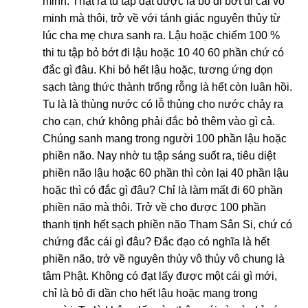
minh. Thật ra tu tập đạt được là bỏ đi bớt đi cái vô
minh mà thôi, trở về với tánh giác nguyên thủy từ
lúc cha mẹ chưa sanh ra. Lậu hoặc chiếm 100 %
thi tu tập bỏ bớt đi lậu hoặc 10 40 60 phần chứ có
đắc gì đâu. Khi bỏ hết lậu hoặc, tương ứng dọn
sạch tàng thức thành trống rỗng là hết còn luân hồi.
Tu là là thùng nước có lỗ thủng cho nước chảy ra
cho cạn, chứ không phải đắc bỏ thêm vào gì cả.
Chúng sanh mang trong người 100 phần lậu hoặc
phiền não. Nay nhờ tu tập sáng suốt ra, tiêu diệt
phiền não lậu hoặc 60 phần thì còn lại 40 phần lậu
hoặc thì có đắc gì đâu? Chỉ là làm mất đi 60 phần
phiền não mà thôi. Trở về cho được 100 phần
thanh tịnh hết sạch phiền não Tham Sân Si, chứ có
chứng đắc cái gì đâu? Đắc đạo có nghĩa là hết
phiền não, trở về nguyên thủy vô thủy vô chung là
tâm Phật. Không có đạt lấy được một cái gì mới,
chỉ là bỏ đi dần cho hết lậu hoặc mang trong