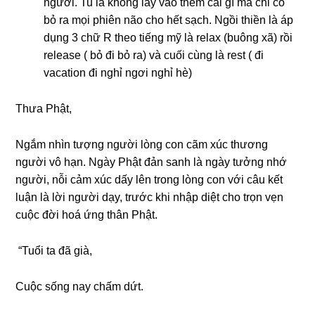
người. Tu là không lấy vào thêm cái gì mà chỉ có
bỏ ra mọi phiên não cho hết sạch. Ngồi thiền là áp
dụng 3 chữ R theo tiếng mỹ là relax (buông xã) rồi
release ( bỏ đi bỏ ra) và cuối cùng là rest ( đi
vacation đi nghỉ ngơi nghỉ hè)
Thưa Phật,
Ngắm nhìn tượng người lòng con cãm xúc thương
người vô hạn. Ngày Phật đản sanh là ngày tưởng nhớ
người, nỗi cảm xúc dấy lên trong lòng con với câu kết
luận là lời người dạy, trước khi nhập diệt cho trọn vẹn
cuộc đời hoá ứng thân Phật.
“Tuổi ta đã già,
Cuộc sống nay chấm dứt.