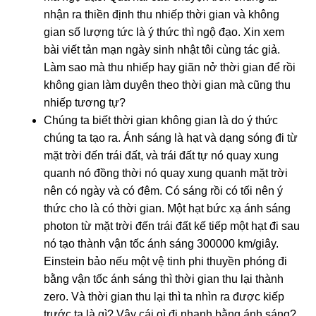
nhận ra thiền định thu nhiếp thời gian và không
gian số lượng tức là ý thức thì ngộ đạo. Xin xem
bài viết tản mạn ngày sinh nhật tôi cùng tác giả.
Làm sao mà thu nhiếp hay giãn nở thời gian để rồi
không gian làm duyên theo thời gian mà cũng thu
nhiếp tương tự?
Chúng ta biết thời gian không gian là do ý thức
chúng ta tạo ra. Ánh sáng là hạt và dạng sóng đi từ
mặt trời đến trái đất, và trái đất tự nó quay xung
quanh nó đồng thời nó quay xung quanh mặt trời
nên có ngày và có đêm. Có sáng rồi có tối nên ý
thức cho là có thời gian. Một hạt bức xạ ánh sáng
photon từ mặt trời đến trái đất kế tiếp một hạt đi sau
nó tạo thành vận tốc ánh sáng 300000 km/giây.
Einstein bảo nếu một vệ tinh phi thuyền phóng đi
bằng vận tốc ánh sáng thì thời gian thu lại thành
zero. Và thời gian thu lại thì ta nhìn ra được kiếp
trước ta là gì? Vậy cái gì đi nhanh bằng ánh sáng?