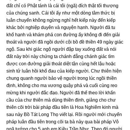
đất chỉ có Phật tánh là cái tôi (ngã) đích thật tối thượng
của chúng sanh. Cái tôi ấy như một dòng tâm thức bị
luân chuyển không ngừng nghỉ hết kiếp này đến kiếp
khác bởi nghiệp duyên và nguyện hạnh. Người đã tu
khổ hạnh và khám phá con đường ấy không đi đến giải
thoát và người đã ngồi dưới cội bồ đề thiền 49 ngày giác
ngộ. Sau khi giác ngộ người đập tay xuống đất và nói
đất này trời này chứng ta chánh đẵng chánh giác tìm
được con đường giải thoát diệt tận cùng hết lậu hoặc
sinh tử luân hồi khổ đau của kiếp người. Chư thiên hiện
chung quanh người bảo vệ người trong lúc ngồi thiền
định, không cho ma vương quậy phá và cuối cùng reo
mừng khi người đắc đạo. Người đã thể theo lời khẩn
cầu của chư thiên mà dùng thiền định, giảng cho chư
thiên cõi trời bài pháp đầu tiên là Hoa Nghiêm kinh mà
sau này Bồ Tát Long Thọ viết lại. Rồi người mới chuyển
pháp luân đầu tiên trong cõi ta bà này qua bài pháp Vô
ngã tướng cho 5 anh em Kiều Trần Như. Theo đó người