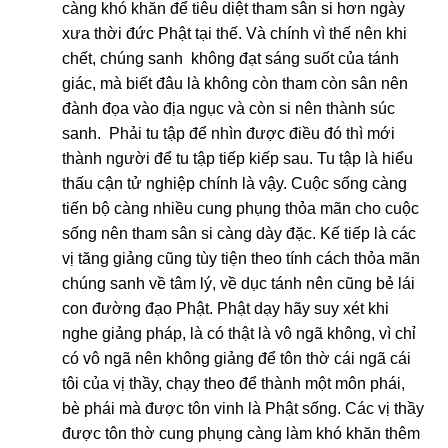
càng khó khăn để tiêu diệt tham sân si hơn ngày
xưa thời đức Phật tại thế. Và chính vì thế nên khi
chết, chúng sanh không đạt sáng suốt của tánh
giác, mà biết đâu là không còn tham còn sân nên
đành đọa vào địa ngục và còn si nên thành súc
sanh. Phải tu tập để nhìn được điều đó thì mới
thành người để tu tập tiếp kiếp sau. Tu tập là hiểu
thấu cận tử nghiệp chính là vậy. Cuộc sống càng
tiến bộ càng nhiều cung phụng thỏa mãn cho cuộc
sống nên tham sân si càng dày đặc. Kế tiếp là các
vị tăng giảng cũng tùy tiện theo tính cách thỏa mãn
chúng sanh về tâm lý, về dục tánh nên cũng bẻ lái
con đường đạo Phật. Phật dạy hãy suy xét khi
nghe giảng pháp, là có thật là vô ngã không, vì chỉ
có vô ngã nên không giảng để tôn thờ cái ngã cái
tôi của vị thầy, chạy theo để thành một môn phái,
bè phái mà được tôn vinh là Phật sống. Các vị thầy
được tôn thờ cung phụng càng làm khó khăn thêm