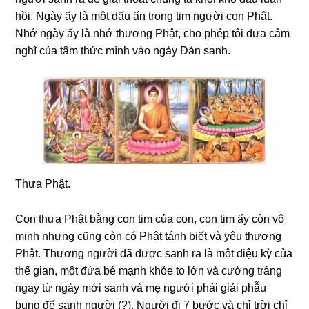
hồi. Ngày ấy là một dấu ấn trong tim người con Phật.
Nhớ ngày ấy là nhớ thương Phật, cho phép tôi đưa cảm
nghĩ của tâm thức mình vào ngày Đản sanh.
Thưa Phật.
Con thưa Phật bằng con tim của con, con tim ấy còn vô
minh nhưng cũng còn có Phật tánh biết và yêu thương
Phật. Thương người đã được sanh ra là một diệu kỳ của
thế gian, một đứa bé mạnh khỏe to lớn và cường tráng
ngay từ ngày mới sanh và mẹ người phải giải phẫu
bụng để sanh người (?). Người đi 7 bước và chỉ trời chỉ