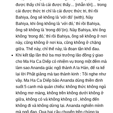
được thấy chỉ là cái được thấy… [nhẫn tới]… trong
cái được thức tri chỉ là cái được thức tri, thì rồi
Bahiya, ông sẽ không là ‘với đó’ (with). Này
Bahiya, khi ông không là ‘với đó,’ thì rồi Bahiya,
ông sẽ không là ‘trong đó’(in). Này Bahiya, khi ông
không ‘trong đó,’ thì rồi Bahiya, ông sẽ không ở nơi
này, cũng không ở nơi kia, cũng không ở chặng
giữa. Thế này, chỉ thế này, là đoạn tận khổ đau.
Khi kết tập lần thứ ba mọi trưởng lão đồng ý giao
cho Ma Ha Ca Diếp có nhiệm vụ trong một đêm mà
làm sao Ananda giác ngộ thành A la Hán, để ra kể
lại lời Phật giảng mà tạo thành kinh : Tôi nghe như
vầy. Ma Ha Ca Diếp bảo Ananda dùng thiền định
suốt 5 canh mà quán chiếu: không thức không ngủ
không mơ màng, không trên không dưới không ở
giữa, không có và không không có , không đến
không đi và không dừng lại. Ananda nghiên mình
mà ngộ đạo. Qua hai câu chuyện trên chúng ta