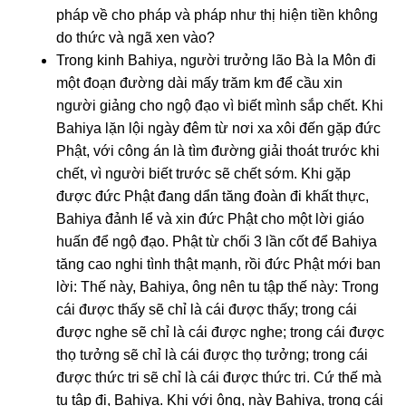
pháp về cho pháp và pháp như thị hiện tiền không
do thức và ngã xen vào?
Trong kinh Bahiya, người trưởng lão Bà la Môn đi
một đoạn đường dài mấy trăm km để cầu xin
người giảng cho ngộ đạo vì biết mình sắp chết. Khi
Bahiya lặn lội ngày đêm từ nơi xa xôi đến gặp đức
Phật, với công án là tìm đường giải thoát trước khi
chết, vì người biết trước sẽ chết sớm. Khi gặp
được đức Phật đang dẩn tăng đoàn đi khất thực,
Bahiya đảnh lể và xin đức Phật cho một lời giáo
huấn để ngộ đạo. Phật từ chối 3 lần cốt để Bahiya
tăng cao nghi tình thật mạnh, rồi đức Phật mới ban
lời: Thế này, Bahiya, ông nên tu tập thế này: Trong
cái được thấy sẽ chỉ là cái được thấy; trong cái
được nghe sẽ chỉ là cái được nghe; trong cái được
thọ tưởng sẽ chỉ là cái được thọ tưởng; trong cái
được thức tri sẽ chỉ là cái được thức tri. Cứ thế mà
tu tập đi, Bahiya. Khi với ông, này Bahiya, trong cái