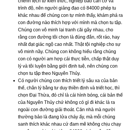
chênh lệch từ kiến thức, nghiệp báo căn cơ và
trình độ, nên người giảng đạo có 84000 phép tu
khác nhau để chúng con tự mình thấy, khám phá ra
con đường nào thích hợp với mình mà chọn tu tập.
Chúng con vô minh lại tranh cãi gây nhau, cho
rằng con đường tôi chọn là đúng đắn, rốt ráo, hay
nhất đạt giác ngộ cao nhất. Thật tội nghiệp cho sự
vô minh nầy. Chúng con không hiểu rằng chúng
con có người am hợp cái thực tiễn, chấp thật duy
lý và tôi luyện bằng giới định tuệ, nên chúng con
chọn tu tập theo Nguyên Thủy.
Có người chúng con thích triết lý sâu xa của bản
thể, chân lý bằng tư duy thiền định và triết học, thì
chọn Đại Thừa, đó chỉ là cái hình bóng, cái bản thể
của Nguyên Thủy chứ không có gì đi khác là ra
ngoài con đường giải thoát. Căn nhà mà người
thường bảo là đang lửa cháy ấy, mà mỗi chúng
sanh thích khác nhau cứ đam mê không chịu chạy