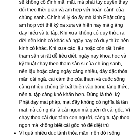
sẽ không cố định mãi mãi, mà phải tùy duyên thay
đổi theo thời gian và am hợp với hoàn cảnh của
chúng sanh. Chính vì lý do ấy mà kinh Phật cũng
am hợp với thế kỷ xa xưa và hiện nay mà giảng
dạy hiểu và tu tập. Khi xưa không có duy thức ra
đời nên kinh có khác và ngày nay có duy thức nên
kinh có khác. Khi xưa các lậu hoặc còn rất ít nên
tham sân si rất dễ tiêu diệt, ngày nay khoa học và
kỹ thuật chạy theo tham sân si của chúng sanh,
nên lậu hoặc càng ngày càng nhiều, dày đặc thỏa
mãn cái ngã, cái cảm thọ của tham và cuộc sống
càng nhiều chủng tử bất thiện vào trong tàng thức,
nên tu tập càng khó khăn hơn. Đúng là thời kỳ
Phật dạy mạt pháp, mạt đây không có nghĩa là tàn
mạt mà có nghĩa là cái ngọn mà quên đi cái gốc. Vì
chạy theo cái dục tánh con người, càng tu tập theo
ngọn mà không biết cái gốc nó để diệt trừ.
Vì quá nhiều dục tánh thỏa mãn, nên đời sống