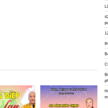
L
4
pd
1
8
B
C
Bồ
p
H
m