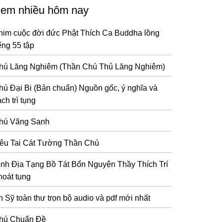
em nhiều hôm nay
him cuộc đời đức Phật Thích Ca Buddha lồng
ếng 55 tập
hú Lăng Nghiêm (Thần Chú Thủ Lăng Nghiêm)
hú Đại Bi (Bản chuẩn) Nguồn gốc, ý nghĩa và
ch trì tụng
hú Vãng Sanh
iêu Tai Cát Tường Thần Chú
inh Địa Tạng Bồ Tát Bổn Nguyện Thầy Thích Trí
hoát tụng
n Sỹ toàn thư trọn bộ audio và pdf mới nhất
hú Chuẩn Đề