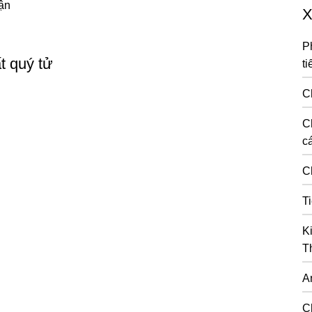
uận
X
P
t quý tử
ti
C
C
cá
C
T
K
T
A
C