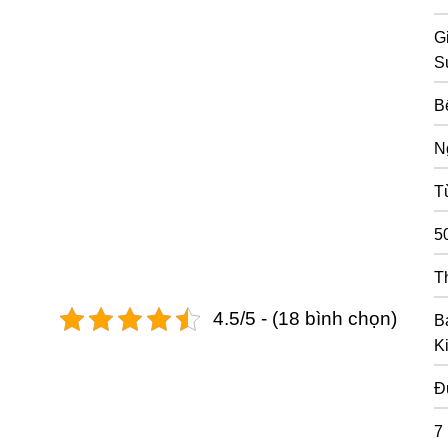
G
S
B
N
T
5
T
4.5/5 - (18 bình chọn)
B
K
Đ
7