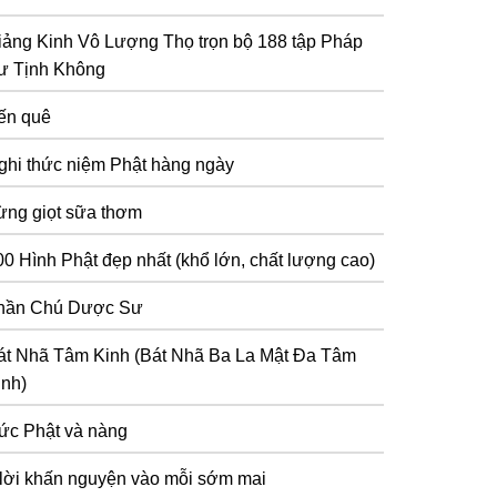
iảng Kinh Vô Lượng Thọ trọn bộ 188 tập Pháp
ư Tịnh Không
ến quê
ghi thức niệm Phật hàng ngày
ừng giọt sữa thơm
00 Hình Phật đẹp nhất (khổ lớn, chất lượng cao)
hần Chú Dược Sư
át Nhã Tâm Kinh (Bát Nhã Ba La Mật Đa Tâm
inh)
ức Phật và nàng
 lời khấn nguyện vào mỗi sớm mai