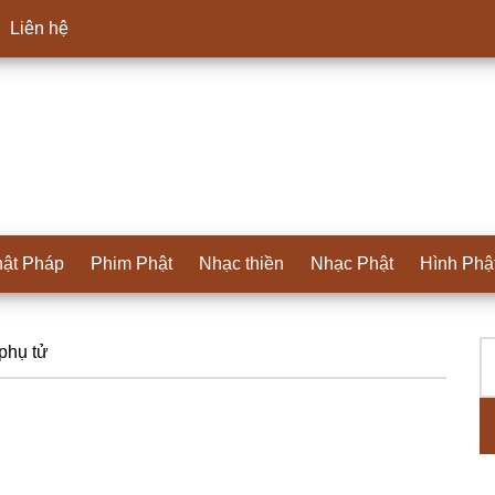
Liên hệ
ật Pháp
Phim Phật
Nhạc thiền
Nhạc Phật
Hình Phậ
T
S
phụ tử
ki
c