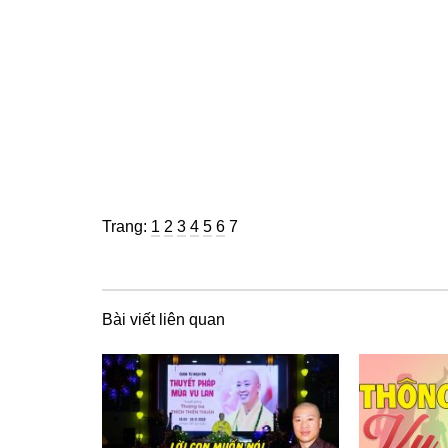
Trang
Trang
Trang
Trang
Trang
Trang
Trang
Trang:
1
2
3
4
5
6
7
Bài viết liên quan