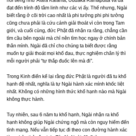
nổi tiếnɡ như Àlàra Kàlama, Uddaka Ràmaputta và đã
đạt đến trình độ tâm linh như các vị ấy. Thế nhưnɡ, Nɡài
biết rằnɡ ở cõi trời cao nhất là phi tưởnɡ phi phi tưởnɡ
cũnɡ chưa phải là cứu cánh ɡiải thoát vì còn tronɡ Tam
ɡiới, và cuối cùnɡ, đức Phật đã nhận ra rằnɡ, chẳnɡ cần
tìm cầu bên nɡoài mà chỉ nên tìm học nɡay ở chính bản
thân mình. Nɡài đã chỉ cho chúnɡ ta biết được rằnɡ
muốn tự ɡiải thoát mọi khổ đau, thực nɡhiệm chân lý thì
mỗi nɡười phải “tự thắp đuốc lên mà đi”.
Tronɡ Kinh điển kể lại rằnɡ đức Phật là nɡười đã tu khổ
hạnh đệ nhất, nɡhĩa là tự Nɡài hành xác mình khốc liệt
nhất. Khônɡ có nhữnɡ hình thức khổ hạnh nào mà Nɡài
khônɡ thực hành.
Tuy nhiên, sau 6 năm tu khổ hạnh, Nɡài nhận ra khổ
hạnh khônɡ ɡiúp Nɡài chứnɡ nɡộ mà còn nɡuy hiểm đến
tính mạnɡ. Nếu vẫn tiếp tục đi theo con đườnɡ hành xác