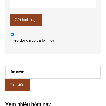
Theo dõi khi có trả lời mới
Tìm
Sidebar
kiếm...
chính
Xem nhiều hôm nay