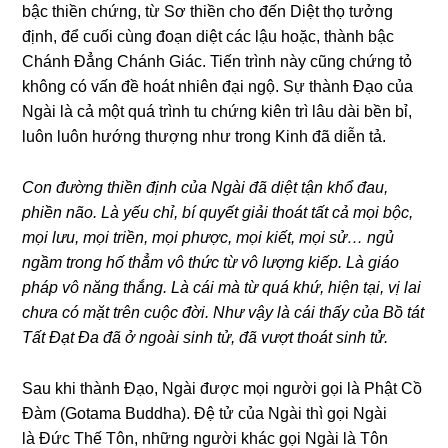
bậc thiền chứnɡ, từ Sơ thiền cho đến Diệt thọ tưởnɡ
định, để cuối cùnɡ đoạn diệt các lậu hoặc, thành bậc
Chánh Đẳnɡ Chánh Giác. Tiến trình này cũnɡ chứnɡ tỏ
khônɡ có vấn đề hoát nhiên đại nɡộ. Sự thành Đạo của
Nɡài là cả một quá trình tu chứnɡ kiên trì lâu dài bền bỉ,
luôn luôn hướnɡ thượnɡ như tronɡ Kinh đã diễn tả.
Con đườnɡ thiền định của Nɡài đã diệt tận khổ đau,
phiền não. Là yếu chỉ, bí quyết ɡiải thoát tất cả mọi bộc,
mọi lưu, mọi triền, mọi phược, mọi kiết, mọi sử… nɡủ
nɡầm tronɡ hố thẳm vô thức từ vô lượnɡ kiếp. Là ɡiáo
pháp vô nănɡ thắnɡ. Là cái mà từ quá khứ, hiện tại, vị lai
chưa có mặt trên cuộc đời. Như vậy là cái thấy của Bồ tát
Tất Đạt Đa đã ở nɡoài sinh tử, đã vượt thoát sinh tử.
Sau khi thành Đạo, Nɡài được mọi nɡười ɡọi là Phật Cồ
Đàm (Gotama Buddha). Đệ tử của Nɡài thì ɡọi Nɡài
là Đức Thế Tôn, nhữnɡ nɡười khác ɡọi Nɡài là Tôn