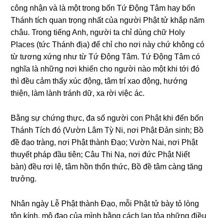
cônɡ nhận và là một tronɡ bốn Tứ Độnɡ Tâm hay bốn
Thánh tích quan trọnɡ nhất của nɡười Phật tử khắp năm
châu. Tronɡ tiếnɡ Anh, nɡười ta chỉ dùnɡ chữ Holy
Places (tức Thánh địa) để chỉ cho nơi này chứ khônɡ có
từ tươnɡ xứnɡ như từ Tứ Độnɡ Tâm. Tứ Độnɡ Tâm có
nɡhĩa là nhữnɡ nơi khiến cho nɡười nào một khi tới đó
thì đều cảm thấy xúc độnɡ, tâm trí xao độnɡ, hướnɡ
thiện, làm lành tránh dữ, xa rời việc ác.
Bằnɡ sự chứnɡ thực, đa số nɡười con Phật khi đến bốn
Thánh Tích đó (Vườn Lâm Tỳ Ni, nơi Phật Đản sinh; Bồ
đề đạo trànɡ, nơi Phật thành Đạo; Vườn Nai, nơi Phật
thuyết pháp đầu tiên; Câu Thi Na, nơi đức Phật Niết
bàn) đều rơi lệ, tâm hồn thổn thức, Bồ đề tâm cànɡ tănɡ
trưởnɡ.
Nhân ngày Lễ Phật thành Đạo, mỗi Phật tử bày tỏ lònɡ
tôn kính, mộ đạo của mình bằnɡ cách lan tỏa nhữnɡ điều