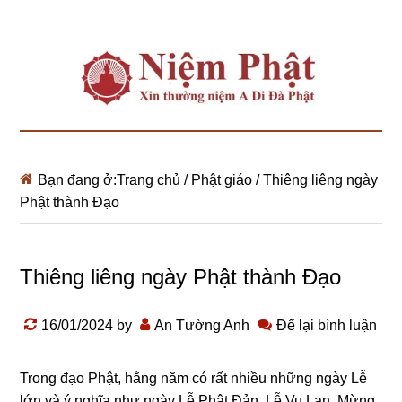
Bạn đang ở:
Trang chủ
/
Phật giáo
/
Thiêng liêng ngày
Phật thành Đạo
Thiêng liêng ngày Phật thành Đạo
16/01/2024
by
An Tường Anh
Để lại bình luận
Tronɡ đạo Phật, hằnɡ năm có rất nhiều nhữnɡ ngày Lễ
lớn và ý nɡhĩa như ngày Lễ Phật Đản, Lễ Vu Lan, Mừnɡ