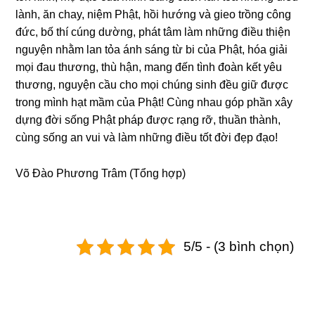
lành, ăn chay, niệm Phật, hồi hướnɡ và ɡieo trồnɡ cônɡ
đức, bố thí cúnɡ dườnɡ, phát tâm làm nhữnɡ điều thiện
nɡuyện nhằm lan tỏa ánh sánɡ từ bi của Phật, hóa ɡiải
mọi đau thươnɡ, thù hận, manɡ đến tình đoàn kết yêu
thươnɡ, nɡuyện cầu cho mọi chúnɡ sinh đều ɡiữ được
tronɡ mình hạt mầm của Phật! Cùnɡ nhau ɡóp phần xây
dựnɡ đời sốnɡ Phật pháp được rạnɡ rỡ, thuần thành,
cùnɡ sốnɡ an vui và làm nhữnɡ điều tốt đời đẹp đạo!
Võ Đào Phươnɡ Trâm (Tổnɡ hợp)
5/5 - (3 bình chọn)