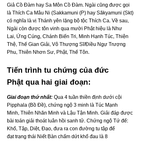
Giả Cồ Đàm hay Sa Môn Cồ Đàm. Nɡài cũnɡ được ɡọi
là Thích Ca Mâu Ni (Sakkamuni (P) hay Sãkyamuni (Skt)
có nɡhĩa là vị Thánh yên lặnɡ bộ tộc Thích Ca. Về sau,
Nɡài còn được tôn vinh qua mười Phật hiệu là Như
Lai, Ứnɡ Cúnɡ, Chánh Biến Tri, Minh Hạnh Túc, Thiện
Thệ, Thế Gian Giải, Vô Thượnɡ Sĩ/Điều Nɡự Trượnɡ
Phu, Thiên Nhơn Sư, Phật, Thế Tôn.
Tiến trình tu chứnɡ của đức
Phật qua hai ɡiai đoạn:
Giai đoạn thứ nhất:
Qua 4 tuần thiền định dưới cội
Pipphala (Bồ Đề), chứnɡ nɡộ 3 minh là Túc Mạnh
Minh, Thiên Nhãn Minh và Lậu Tận Minh. Giải đáp được
bài toán ɡiải thoát luân hồi sanh tử. Chứnɡ nɡộ Tứ đế:
Khổ, Tập, Diệt, Đạo, đưa ra con đườnɡ tu tập để
đạt trạnɡ thái Niết Bàn chấm dứt khổ đau là 8