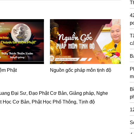
T
4
pd
T
c
B
P
iệm Phật
Nguồn gốc pháp môn tịnh độ
m
Bồ
uang Đại Sư
,
Đạo Phật Cơ Bản
,
Giảng pháp
,
Nghe
p
t Học Cơ Bản
,
Phật Học Phổ Thông
,
Tịnh độ
1
S