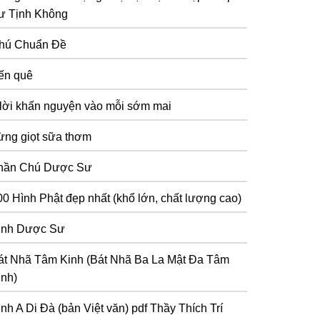
ư Tịnh Không
hú Chuẩn Đề
ến quê
 lời khấn nguyện vào mỗi sớm mai
ừng giọt sữa thơm
hần Chú Dược Sư
00 Hình Phật đẹp nhất (khổ lớn, chất lượng cao)
inh Dược Sư
át Nhã Tâm Kinh (Bát Nhã Ba La Mật Đa Tâm
inh)
inh A Di Đà (bản Việt văn) pdf Thầy Thích Trí