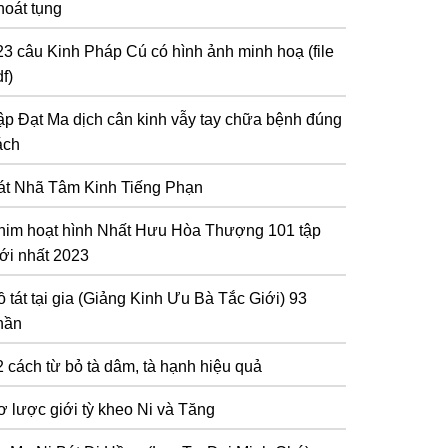
hoát tụng
23 câu Kinh Pháp Cú có hình ảnh minh hoạ (file
f)
ập Đạt Ma dịch cân kinh vẫy tay chữa bệnh đúng
ách
át Nhã Tâm Kinh Tiếng Phạn
him hoạt hình Nhất Hưu Hòa Thượng 101 tập
ới nhất 2023
 tát tại gia (Giảng Kinh Ưu Bà Tắc Giới) 93
hần
2 cách từ bỏ tà dâm, tà hạnh hiệu quả
ơ lược giới tỳ kheo Ni và Tăng