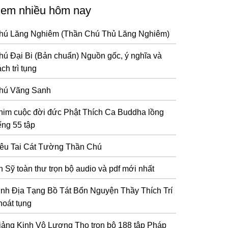
em nhiều hôm nay
hú Lăng Nghiêm (Thần Chú Thủ Lăng Nghiêm)
hú Đại Bi (Bản chuẩn) Nguồn gốc, ý nghĩa và
ch trì tụng
hú Vãng Sanh
him cuộc đời đức Phật Thích Ca Buddha lồng
ếng 55 tập
iêu Tai Cát Tường Thần Chú
n Sỹ toàn thư trọn bộ audio và pdf mới nhất
inh Địa Tạng Bồ Tát Bổn Nguyện Thầy Thích Trí
hoát tụng
iảng Kinh Vô Lượng Thọ trọn bộ 188 tập Pháp