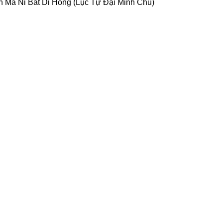
n Ma Ni Bát Di Hồng (Lục Tự Đại Minh Chú)