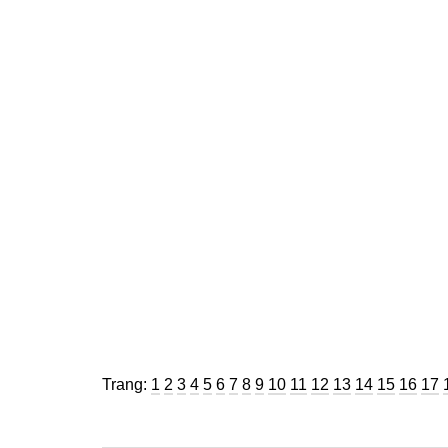
Trang
Trang
Trang
Trang
Trang
Trang
Trang
Trang
Trang
Trang
Trang
Trang
Trang
Trang
Trang
Trang
Tra
Trang:
1
2
3
4
5
6
7
8
9
10
11
12
13
14
15
16
17