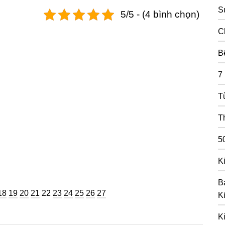
S
5/5 - (4 bình chọn)
C
B
7
T
T
5
K
B
ng
Trang
Trang
Trang
Trang
Trang
Trang
Trang
Trang
Trang
Trang
18
19
20
21
22
23
24
25
26
27
K
K