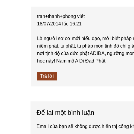
Interactions
tran+thanh+phong
viết
18/07/2014 lúc 16:21
Là người sơ cơ mới hiểu đạo, mới biết pháp 
niệm phật, tu phật, tu pháp môn tịnh độ chỉ g
nơi tịnh độ của đức phật ADIĐA, ngưỡng mon
học này! Nam mô A Di Đad Phật.
Trả lời
Để lại một bình luận
Email của bạn sẽ không được hiển thị công kh