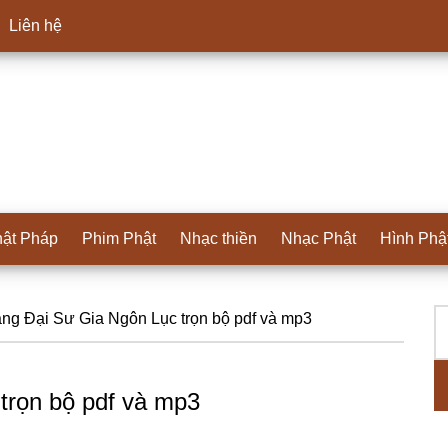
Liên hệ
ật Pháp
Phim Phật
Nhạc thiền
Nhạc Phật
Hình Phậ
T
S
g Đại Sư Gia Ngôn Lục trọn bộ pdf và mp3
ki
c
trọn bộ pdf và mp3