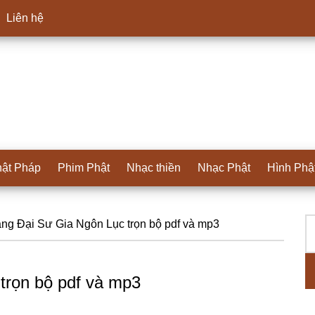
Liên hệ
ật Pháp
Phim Phật
Nhạc thiền
Nhạc Phật
Hình Phậ
T
S
g Đại Sư Gia Ngôn Lục trọn bộ pdf và mp3
ki
c
trọn bộ pdf và mp3