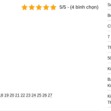
S
5/5 - (4 bình chọn)
B
C
7
T
5
K
B
K
ng
Trang
Trang
Trang
Trang
Trang
Trang
Trang
Trang
Trang
Trang
18
19
20
21
22
23
24
25
26
27
K
T