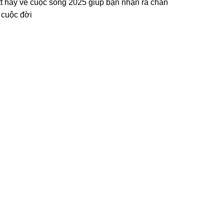
tt hay về cuộc sống 2025 giúp bạn nhận ra chân
ý cuộc đời