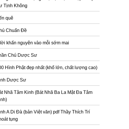
ư Tịnh Không
ến quê
hú Chuẩn Đề
 lời khấn nguyện vào mỗi sớm mai
hần Chú Dược Sư
00 Hình Phật đẹp nhất (khổ lớn, chất lượng cao)
inh Dược Sư
át Nhã Tâm Kinh (Bát Nhã Ba La Mật Đa Tâm
inh)
inh A Di Đà (bản Việt văn) pdf Thầy Thích Trí
hoát tụng