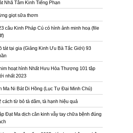
át Nhã Tâm Kinh Tiếng Phạn
ừng giọt sữa thơm
23 câu Kinh Pháp Cú có hình ảnh minh hoạ (file
f)
 tát tại gia (Giảng Kinh Ưu Bà Tắc Giới) 93
hần
him hoạt hình Nhất Hưu Hòa Thượng 101 tập
ới nhất 2023
n Ma Ni Bát Di Hồng (Lục Tự Đại Minh Chú)
2 cách từ bỏ tà dâm, tà hạnh hiệu quả
ập Đạt Ma dịch cân kinh vẫy tay chữa bệnh đúng
ách