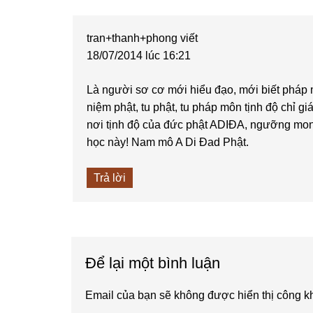
Interactions
tran+thanh+phong
viết
18/07/2014 lúc 16:21
Là người sơ cơ mới hiểu đạo, mới biết pháp 
niệm phật, tu phật, tu pháp môn tịnh độ chỉ g
nơi tịnh độ của đức phật ADIĐA, ngưỡng mon
học này! Nam mô A Di Đad Phật.
Trả lời
Để lại một bình luận
Email của bạn sẽ không được hiển thị công kh