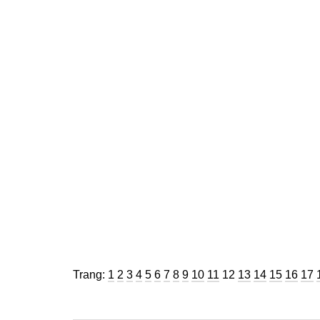
Trang
Trang
Trang
Trang
Trang
Trang
Trang
Trang
Trang
Trang
Trang
Trang
Trang
Trang
Trang
Trang
Tra
Trang:
1
2
3
4
5
6
7
8
9
10
11
12
13
14
15
16
17