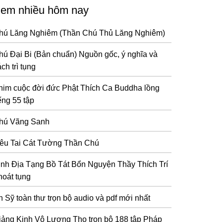
em nhiều hôm nay
hú Lăng Nghiêm (Thần Chú Thủ Lăng Nghiêm)
hú Đại Bi (Bản chuẩn) Nguồn gốc, ý nghĩa và
ch trì tụng
him cuộc đời đức Phật Thích Ca Buddha lồng
ếng 55 tập
hú Vãng Sanh
iêu Tai Cát Tường Thần Chú
inh Địa Tạng Bồ Tát Bổn Nguyện Thầy Thích Trí
hoát tụng
n Sỹ toàn thư trọn bộ audio và pdf mới nhất
iảng Kinh Vô Lượng Thọ trọn bộ 188 tập Pháp