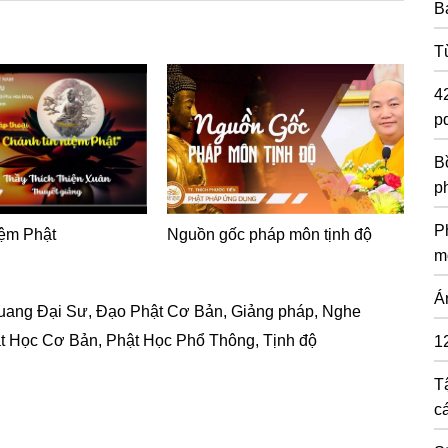
B
T
4
pd
Bồ
p
P
iệm Phật
Nguồn gốc pháp môn tịnh độ
m
Á
uang Đại Sư
,
Đạo Phật Cơ Bản
,
Giảng pháp
,
Nghe
t Học Cơ Bản
,
Phật Học Phổ Thông
,
Tịnh độ
1
T
c