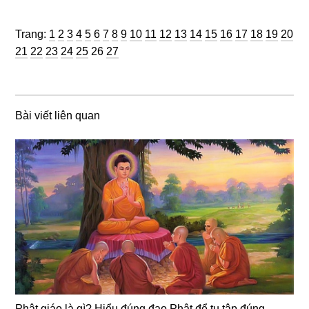
Trang
Trang
Trang
Trang
Trang
Trang
Trang
Trang
Trang
Trang
Trang
Trang
Trang
Trang
Trang
Trang
Trang
Trang
Trang
Trang
Trang:
1
2
3
4
5
6
7
8
9
10
11
12
13
14
15
16
17
18
19
20
Trang
Trang
Trang
Trang
Trang
Trang
Trang
21
22
23
24
25
26
27
Bài viết liên quan
Phật giáo là gì? Hiểu đúng đạo Phật để tu tập đúng