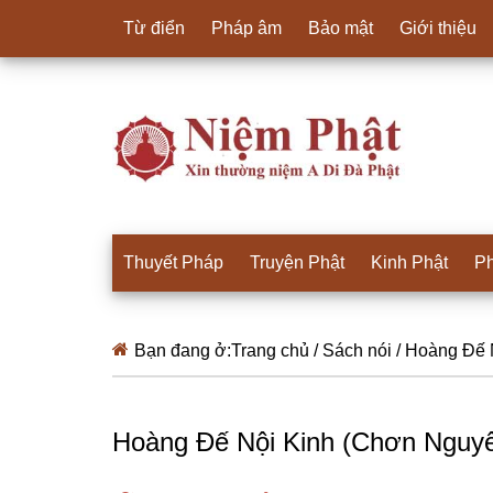
Từ điển
Pháp âm
Bảo mật
Giới thiệu
Thuyết Pháp
Truyện Phật
Kinh Phật
Ph
Bạn đang ở:
Trang chủ
/
Sách nói
/
Hoàng Đế N
Hoàng Đế Nội Kinh (Chơn Nguyê