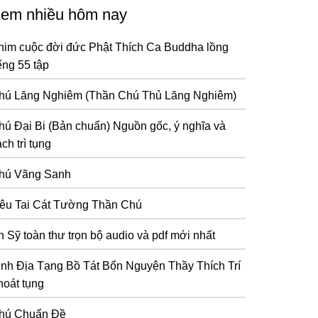
em nhiều hôm nay
him cuộc đời đức Phật Thích Ca Buddha lồng
ếng 55 tập
hú Lăng Nghiêm (Thần Chú Thủ Lăng Nghiêm)
hú Đại Bi (Bản chuẩn) Nguồn gốc, ý nghĩa và
ch trì tụng
hú Vãng Sanh
iêu Tai Cát Tường Thần Chú
n Sỹ toàn thư trọn bộ audio và pdf mới nhất
inh Địa Tạng Bồ Tát Bổn Nguyện Thầy Thích Trí
hoát tụng
hú Chuẩn Đề