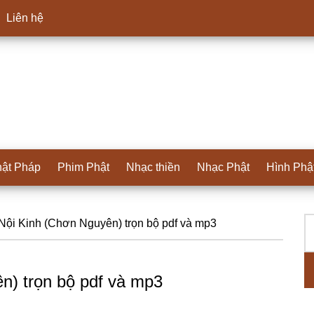
Liên hệ
ật Pháp
Phim Phật
Nhạc thiền
Nhạc Phật
Hình Phậ
T
S
ội Kinh (Chơn Nguyên) trọn bộ pdf và mp3
ki
c
n) trọn bộ pdf và mp3