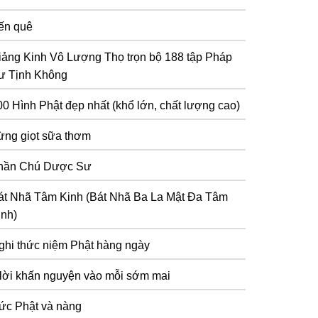
ến quê
iảng Kinh Vô Lượng Thọ trọn bộ 188 tập Pháp
ư Tịnh Không
00 Hình Phật đẹp nhất (khổ lớn, chất lượng cao)
ừng giọt sữa thơm
hần Chú Dược Sư
át Nhã Tâm Kinh (Bát Nhã Ba La Mật Đa Tâm
inh)
ghi thức niệm Phật hàng ngày
 lời khấn nguyện vào mỗi sớm mai
ức Phật và nàng