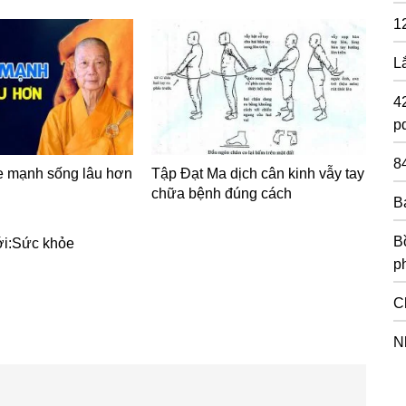
1
L
4
pd
8
ỏe mạnh sống lâu hơn
Tập Đạt Ma dịch cân kinh vẫy tay
chữa bệnh đúng cách
B
Bồ
i:
Sức khỏe
p
C
N