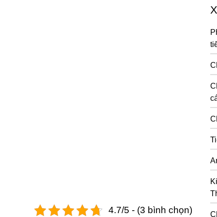
X
P
ti
C
C
cá
C
T
A
K
T
4.7/5 - (3 bình chọn)
C