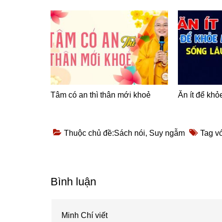
Tâm có an thì thân mới khoẻ
Ăn ít để kh
Thuộc chủ đề:
Sách nói
,
Suy ngẫm
Tag vớ
Reader
Bình luận
Interactions
Minh Chí
viết