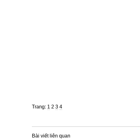
Trang
Trang
Trang
Trang
Trang:
1
2
3
4
Bài viết liên quan