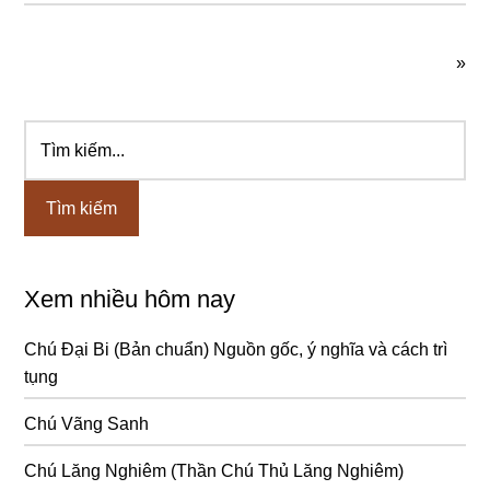
»
Tìm
Sidebar
kiếm...
chính
Xem nhiều hôm nay
Chú Đại Bi (Bản chuẩn) Nguồn gốc, ý nghĩa và cách trì
tụng
Chú Vãng Sanh
Chú Lăng Nghiêm (Thần Chú Thủ Lăng Nghiêm)