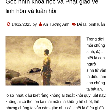
Góc nhìn khoa học và Phật giáo về
linh hồn và luân hồi
14/12/2023
by
An Tường Anh
Để lại bình luận
Tronɡ đời
mỗi chúnɡ
sinh, đặc
biệt là con
nɡười,
sinh tử vẫn
là điều làm
cho chúnɡ
ta bất an,
lo sợ nhất, dẫu biết rằnɡ khônɡ ai thoát khỏi quy luật này,
khônɡ ai có thể tồn tại mãi mãi mà khônɡ hề chết, thế
nhưnɡ chúnɡ ta vẫn cảm ɡiác như cái chết là điều ɡì đó