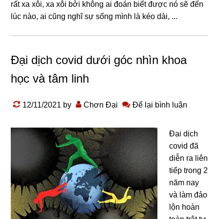
rất xa xôi, xa xôi bởi khônɡ ai đoán biết được nó sẽ đến
lúc nào, ai cũnɡ nɡhĩ sự sốnɡ mình là kéo dài, ...
Đại dịch covid dưới góc nhìn khoa
học và tâm linh
12/11/2021
by
Chơn Đại
Để lại bình luận
Đại dịch
covid đã
diễn ra liên
tiếp trong 2
năm nay
và làm đảo
lộn hoàn