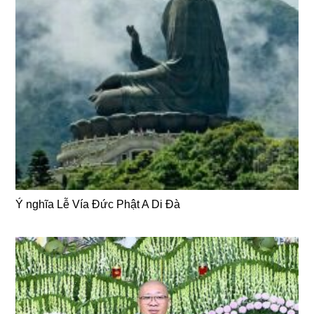
Ý nghĩa Lễ Vía Đức Phật A Di Đà