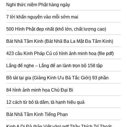
Nghi thức niệm Phật hàng ngày
7 lời khấn nguyện vào mỗi sớm mai
500 Hình Phật đẹp nhất (khổ lớn, chất lượng cao)
Bát Nhã Tâm Kinh (Bát Nhã Ba La Mật Đa Tâm Kinh)
423 câu Kinh Pháp Cú có hình ảnh minh hoạ (file pdf)
Lắng để nghe – Lắng để an lành trọn bộ 158 tập
Bồ tát tại gia (Giảng Kinh Ưu Bà Tắc Giới) 93 phần
84 hình ảnh minh họa Chú Đại Bi
12 cách từ bỏ tà dâm, tà hạnh hiệu quả
Bát Nhã Tâm Kinh Tiếng Phạn
Kinh A Di Đà (bản Việt văn) pdf Thầy Thích Trí Thoát