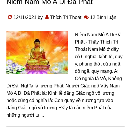
Niệm Nam Mô A Di Đà Phật
12/11/2021
by
Thích Trí Thoát
12 Bình luận
Niệm Nam Mô A Di Đà
Phật - Thầy Thích Trí
Thoát Nam Mô ở đây
có 6 nghĩa: kính lễ, quy
y, phụng thờ, cứu ngã,
độ ngã, quy mạng. A:
Có nghĩa là Vô, Không
Di Đà: Nghĩa là lượng Phật: Người Giác ngộ Vậy Nam
Mô A Di Đà Phật là: Kính lễ đấng Giác ngộ vô lượng
hoặc cũng có nghĩa là: Con quay về nương tựa vào
đấng Giác ngộ vô lượng. Đây là câu niệm Phật của
những người tu ...