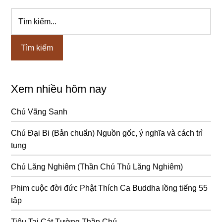
Tìm
Sidebar
kiếm...
chính
Xem nhiều hôm nay
Chú Vãng Sanh
Chú Đại Bi (Bản chuẩn) Nguồn gốc, ý nghĩa và cách trì
tụng
Chú Lăng Nghiêm (Thần Chú Thủ Lăng Nghiêm)
Phim cuộc đời đức Phật Thích Ca Buddha lồng tiếng 55
tập
Tiêu Tai Cát Tường Thần Chú