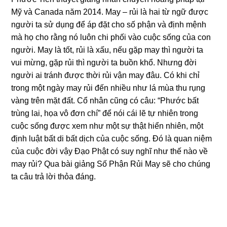
Mỹ và Canada năm 2014. May – rủi là hai từ ngữ được
người ta sử dụng để áp đặt cho số phận và định mệnh
mà họ cho rằng nó luôn chi phối vào cuộc sống của con
người. May là tốt, rủi là xấu, nếu gặp may thì người ta
vui mừng, gặp rủi thì người ta buồn khổ. Nhưng đời
người ai tránh được thời rủi vận may đâu. Có khi chỉ
trong một ngày may rủi đến nhiều như lá mùa thu rụng
vàng trên mặt đất. Cổ nhân cũng có câu: “Phước bất
trùng lai, họa vô đơn chí” để nói cái lẽ tự nhiên trong
cuộc sống được xem như một sự thật hiển nhiên, một
định luật bất di bất dịch của cuộc sống. Đó là quan niệm
của cuộc đời vậy Đạo Phật có suy nghĩ như thế nào về
may rủi? Qua bài giảng Số Phận Rủi May sẽ cho chúng
ta câu trả lời thỏa đáng.