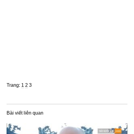
Trang
Trang
Trang
Trang:
1
2
3
Bài viết liên quan