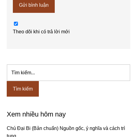
Theo dõi khi có trả lời mới
Tìm
Sidebar
kiếm...
chính
Xem nhiều hôm nay
Chú Đại Bi (Bản chuẩn) Nguồn gốc, ý nghĩa và cách trì
tụng