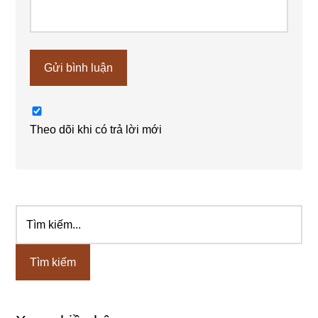
Theo dõi khi có trả lời mới
Tìm
Sidebar
kiếm...
chính