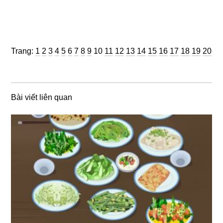
Trang
Trang
Trang
Trang
Trang
Trang
Trang
Trang
Trang
Trang
Trang
Trang
Trang
Trang
Trang
Trang
Trang
Trang
Trang
Trang
Trang:
1
2
3
4
5
6
7
8
9
10
11
12
13
14
15
16
17
18
19
20
Bài viết liên quan