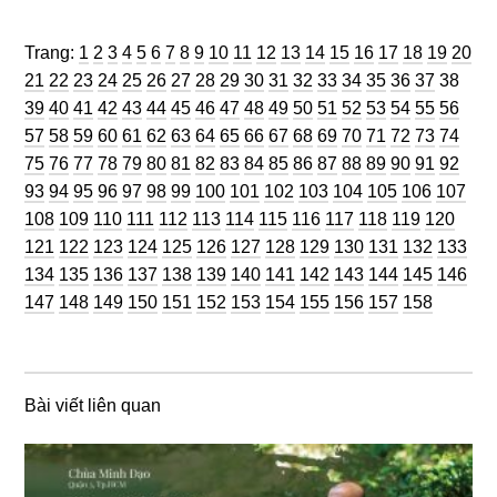
Trang
Trang
Trang
Trang
Trang
Trang
Trang
Trang
Trang
Trang
Trang
Trang
Trang
Trang
Trang
Trang
Trang
Trang
Trang
Trang
Trang:
1
2
3
4
5
6
7
8
9
10
11
12
13
14
15
16
17
18
19
20
Trang
Trang
Trang
Trang
Trang
Trang
Trang
Trang
Trang
Trang
Trang
Trang
Trang
Trang
Trang
Trang
Trang
Trang
Tran
21
22
23
24
25
26
27
28
29
30
31
32
33
34
35
36
37
38
Trang
Trang
Trang
Trang
Trang
Trang
Trang
Trang
Trang
Trang
Trang
Trang
Trang
Trang
Trang
Trang
Trang
Tran
39
40
41
42
43
44
45
46
47
48
49
50
51
52
53
54
55
56
Trang
Trang
Trang
Trang
Trang
Trang
Trang
Trang
Trang
Trang
Trang
Trang
Trang
Trang
Trang
Trang
Trang
Tran
57
58
59
60
61
62
63
64
65
66
67
68
69
70
71
72
73
74
Trang
Trang
Trang
Trang
Trang
Trang
Trang
Trang
Trang
Trang
Trang
Trang
Trang
Trang
Trang
Trang
Trang
Tran
75
76
77
78
79
80
81
82
83
84
85
86
87
88
89
90
91
92
Trang
Trang
Trang
Trang
Trang
Trang
Trang
Trang
Trang
Trang
Trang
Trang
Trang
Trang
Tra
93
94
95
96
97
98
99
100
101
102
103
104
105
106
107
Trang
Trang
Trang
Trang
Trang
Trang
Trang
Trang
Trang
Trang
Trang
Trang
Tran
108
109
110
111
112
113
114
115
116
117
118
119
120
Trang
Trang
Trang
Trang
Trang
Trang
Trang
Trang
Trang
Trang
Trang
Trang
Tra
121
122
123
124
125
126
127
128
129
130
131
132
133
Trang
Trang
Trang
Trang
Trang
Trang
Trang
Trang
Trang
Trang
Trang
Trang
Tra
134
135
136
137
138
139
140
141
142
143
144
145
146
Trang
Trang
Trang
Trang
Trang
Trang
Trang
Trang
Trang
Trang
Trang
147
148
149
150
151
152
153
154
155
156
157
158
Bài viết liên quan