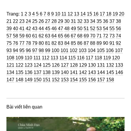
Trang
Trang
Trang
Trang
Trang
Trang
Trang
Trang
Trang
Trang
Trang
Trang
Trang
Trang
Trang
Trang
Trang
Trang
Trang
Trang
Trang:
1
2
3
4
5
6
7
8
9
10
11
12
13
14
15
16
17
18
19
20
Trang
Trang
Trang
Trang
Trang
Trang
Trang
Trang
Trang
Trang
Trang
Trang
Trang
Trang
Trang
Trang
Trang
Trang
Tran
21
22
23
24
25
26
27
28
29
30
31
32
33
34
35
36
37
38
Trang
Trang
Trang
Trang
Trang
Trang
Trang
Trang
Trang
Trang
Trang
Trang
Trang
Trang
Trang
Trang
Trang
Tran
39
40
41
42
43
44
45
46
47
48
49
50
51
52
53
54
55
56
Trang
Trang
Trang
Trang
Trang
Trang
Trang
Trang
Trang
Trang
Trang
Trang
Trang
Trang
Trang
Trang
Trang
Tran
57
58
59
60
61
62
63
64
65
66
67
68
69
70
71
72
73
74
Trang
Trang
Trang
Trang
Trang
Trang
Trang
Trang
Trang
Trang
Trang
Trang
Trang
Trang
Trang
Trang
Trang
Tran
75
76
77
78
79
80
81
82
83
84
85
86
87
88
89
90
91
92
Trang
Trang
Trang
Trang
Trang
Trang
Trang
Trang
Trang
Trang
Trang
Trang
Trang
Trang
Tra
93
94
95
96
97
98
99
100
101
102
103
104
105
106
107
Trang
Trang
Trang
Trang
Trang
Trang
Trang
Trang
Trang
Trang
Trang
Trang
Tran
108
109
110
111
112
113
114
115
116
117
118
119
120
Trang
Trang
Trang
Trang
Trang
Trang
Trang
Trang
Trang
Trang
Trang
Trang
Tra
121
122
123
124
125
126
127
128
129
130
131
132
133
Trang
Trang
Trang
Trang
Trang
Trang
Trang
Trang
Trang
Trang
Trang
Trang
Tra
134
135
136
137
138
139
140
141
142
143
144
145
146
Trang
Trang
Trang
Trang
Trang
Trang
Trang
Trang
Trang
Trang
Trang
147
148
149
150
151
152
153
154
155
156
157
158
Bài viết liên quan