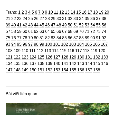
Trang
Trang
Trang
Trang
Trang
Trang
Trang
Trang
Trang
Trang
Trang
Trang
Trang
Trang
Trang
Trang
Trang
Trang
Trang
Trang
Trang:
1
2
3
4
5
6
7
8
9
10
11
12
13
14
15
16
17
18
19
20
Trang
Trang
Trang
Trang
Trang
Trang
Trang
Trang
Trang
Trang
Trang
Trang
Trang
Trang
Trang
Trang
Trang
Trang
Tran
21
22
23
24
25
26
27
28
29
30
31
32
33
34
35
36
37
38
Trang
Trang
Trang
Trang
Trang
Trang
Trang
Trang
Trang
Trang
Trang
Trang
Trang
Trang
Trang
Trang
Trang
Tran
39
40
41
42
43
44
45
46
47
48
49
50
51
52
53
54
55
56
Trang
Trang
Trang
Trang
Trang
Trang
Trang
Trang
Trang
Trang
Trang
Trang
Trang
Trang
Trang
Trang
Trang
Tran
57
58
59
60
61
62
63
64
65
66
67
68
69
70
71
72
73
74
Trang
Trang
Trang
Trang
Trang
Trang
Trang
Trang
Trang
Trang
Trang
Trang
Trang
Trang
Trang
Trang
Trang
Tran
75
76
77
78
79
80
81
82
83
84
85
86
87
88
89
90
91
92
Trang
Trang
Trang
Trang
Trang
Trang
Trang
Trang
Trang
Trang
Trang
Trang
Trang
Trang
Tra
93
94
95
96
97
98
99
100
101
102
103
104
105
106
107
Trang
Trang
Trang
Trang
Trang
Trang
Trang
Trang
Trang
Trang
Trang
Trang
Tran
108
109
110
111
112
113
114
115
116
117
118
119
120
Trang
Trang
Trang
Trang
Trang
Trang
Trang
Trang
Trang
Trang
Trang
Trang
Tra
121
122
123
124
125
126
127
128
129
130
131
132
133
Trang
Trang
Trang
Trang
Trang
Trang
Trang
Trang
Trang
Trang
Trang
Trang
Tra
134
135
136
137
138
139
140
141
142
143
144
145
146
Trang
Trang
Trang
Trang
Trang
Trang
Trang
Trang
Trang
Trang
Trang
147
148
149
150
151
152
153
154
155
156
157
158
Bài viết liên quan