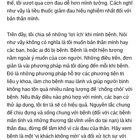
thế, tôi vượt qua cơn đau dễ hơn mình tưởng. Cách nghĩ
như vậy là liều thuốc giảm đau hiệu nghiệm nhất đối với
bản thân mình.
Trên đây, tôi chia sẻ những ‘lợi ích’ khi mình bệnh. Nói
như vậy không có nghĩa là tôi muốn bản thân mình hay
các bạn, hoặc ai đó bị bệnh. Bệnh là một hiện tượng
nằm ngoài ý muốn của con người. Những điều trên, đơn
giản là vài phương pháp mà tôi dùng đến mỗi khi bệnh.
Đó là những phương pháp hỗ trợ các phương tiện trị
liệu y khoa, làm cho bệnh mau lành và giúp người bịnh
không hao tổn quá nhiều năng lượng để ‘chống chỏi’ với
bệnh. Nếu thấy điều nào phù hợp với mình, các bạn cứ
thử áp dụng, tôi tin là sẽ có hiệu quả. Nguyên tắc chung
để chịu đựng và sống chung với bệnh (đối với các bệnh
mãn tính và những thương tật vĩnh viễn do tai nạn) là khi
thân đau, đừng để tâm khổ vì cái đau của thân. Hãy xem
bệnh là một ‘vị khách không mời’ và đối xử lịch sự với