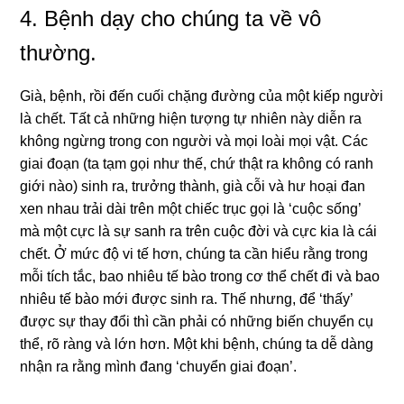
4. Bệnh dạy cho chúng ta về vô
thường.
Già, bệnh, rồi đến cuối chặng đường của một kiếp người
là chết. Tất cả những hiện tượng tự nhiên này diễn ra
không ngừng trong con người và mọi loài mọi vật. Các
giai đoạn (ta tạm gọi như thế, chứ thật ra không có ranh
giới nào) sinh ra, trưởng thành, già cỗi và hư hoại đan
xen nhau trải dài trên một chiếc trục gọi là ‘cuộc sống’
mà một cực là sự sanh ra trên cuộc đời và cực kia là cái
chết. Ở mức độ vi tế hơn, chúng ta cần hiểu rằng trong
mỗi tích tắc, bao nhiêu tế bào trong cơ thể chết đi và bao
nhiêu tế bào mới được sinh ra. Thế nhưng, để ‘thấy’
được sự thay đổi thì cần phải có những biến chuyển cụ
thể, rõ ràng và lớn hơn. Một khi bệnh, chúng ta dễ dàng
nhận ra rằng mình đang ‘chuyển giai đoạn’.