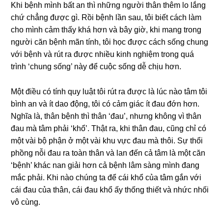
Khi bệnh mình bất an thì những người thân thêm lo lắng
chứ chẳng được gì. Rồi bệnh lần sau, tôi biết cách làm
cho mình cảm thấy khá hơn và bây giờ, khi mang trong
người căn bệnh mãn tính, tôi học được cách sống chung
với bệnh và rút ra được nhiều kinh nghiệm trong quá
trình ‘chung sống’ này để cuộc sống dễ chịu hơn.
Một điều có tính quy luật tôi rút ra được là lúc nào tâm tôi
bình an và ít dao động, tôi có cảm giác ít đau đớn hơn.
Nghĩa là, thân bệnh thì thân ‘đau’, nhưng không vì thân
đau mà tâm phải ‘khổ’. Thật ra, khi thân đau, cũng chỉ có
một vài bộ phận ở một vài khu vực đau mà thôi. Sự thổi
phồng nỗi đau ra toàn thân và lan đến cả tâm là một căn
‘bệnh’ khác nan giải hơn cả bệnh lâm sàng mình đang
mắc phải. Khi nào chúng ta để cái khổ của tâm gắn với
cái đau của thân, cái đau khổ ấy thống thiết và nhức nhối
vô cùng.