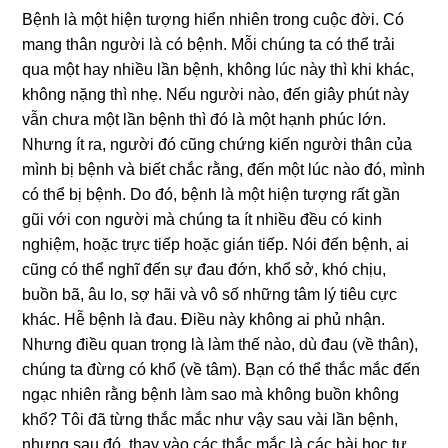
Bệnh
là một hiện tượng hiển nhiên trong cuộc đời. Có
mang thân người là có bệnh. Mỗi chúng ta có thể trải
qua một hay nhiều lần bệnh, không lúc này thì khi khác,
không nặng thì nhẹ. Nếu người nào, đến giây phút này
vẫn chưa một lần bệnh thì đó là một hạnh phúc lớn.
Nhưng ít ra, người đó cũng chứng kiến người thân của
mình bị bệnh và biết chắc rằng, đến một lúc nào đó, mình
có thể bị bệnh. Do đó, bệnh là một hiện tượng rất gần
gũi với con người mà chúng ta ít nhiều đều có kinh
nghiệm, hoặc trực tiếp hoặc gián tiếp. Nói đến bệnh, ai
cũng có thể nghĩ đến sự đau đớn, khổ sở, khó chịu,
buồn bã, âu lo, sợ hãi và vô số những tâm lý tiêu cực
khác. Hễ bệnh là đau. Điều này không ai phủ nhận.
Nhưng điều quan trọng là làm thế nào, dù đau (về thân),
chúng ta đừng có khổ (về tâm). Bạn có thể thắc mắc đến
ngạc nhiên rằng bệnh làm sao mà không buồn không
khổ? Tôi đã từng thắc mắc như vậy sau vài lần bệnh,
nhưng sau đó, thay vào các thắc mắc là các bài học tự