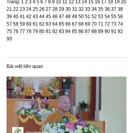
Trang
Trang
Trang
Trang
Trang
Trang
Trang
Trang
Trang
Trang
Trang
Trang
Trang
Trang
Trang
Trang
Trang
Trang
Trang
Trang
Trang:
1
2
3
4
5
6
7
8
9
10
11
12
13
14
15
16
17
18
19
20
Trang
Trang
Trang
Trang
Trang
Trang
Trang
Trang
Trang
Trang
Trang
Trang
Trang
Trang
Trang
Trang
Trang
Trang
Tran
21
22
23
24
25
26
27
28
29
30
31
32
33
34
35
36
37
38
Trang
Trang
Trang
Trang
Trang
Trang
Trang
Trang
Trang
Trang
Trang
Trang
Trang
Trang
Trang
Trang
Trang
Tran
39
40
41
42
43
44
45
46
47
48
49
50
51
52
53
54
55
56
Trang
Trang
Trang
Trang
Trang
Trang
Trang
Trang
Trang
Trang
Trang
Trang
Trang
Trang
Trang
Trang
Trang
Tran
57
58
59
60
61
62
63
64
65
66
67
68
69
70
71
72
73
74
Trang
Trang
Trang
Trang
Trang
Trang
Trang
Trang
Trang
Trang
Trang
Trang
Trang
Trang
Trang
Trang
Trang
Tran
75
76
77
78
79
80
81
82
83
84
85
86
87
88
89
90
91
92
93
Bài viết liên quan